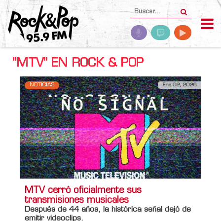
"MTV" EN ROCK & POP
NOTICIAS
Ene 02, 2026
MTV cerró oficialmente sus
transmisiones musicales
Después de 44 años, la histórica señal dejó de
emitir videoclips.