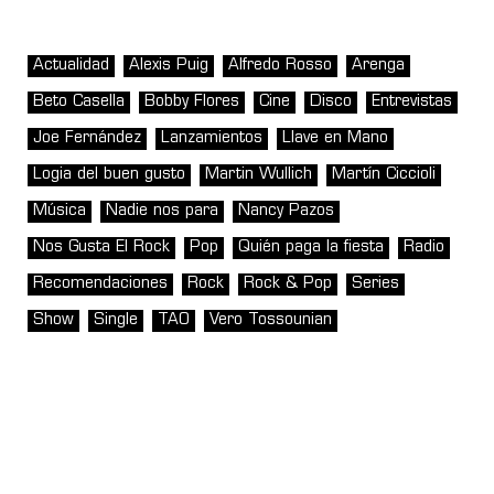
Actualidad
Alexis Puig
Alfredo Rosso
Arenga
Beto Casella
Bobby Flores
Cine
Disco
Entrevistas
Joe Fernández
Lanzamientos
Llave en Mano
Logia del buen gusto
Martin Wullich
Martín Ciccioli
Música
Nadie nos para
Nancy Pazos
Nos Gusta El Rock
Pop
Quién paga la fiesta
Radio
Recomendaciones
Rock
Rock & Pop
Series
Show
Single
TAO
Vero Tossounian