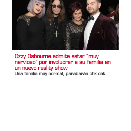
Ozzy Osbourne admite estar “muy
nervioso” por involucrar a su familia en
un nuevo reality show
Una familia muy normal, parabarán chk chk.