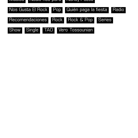
Nos Gusta El Rock
Pop
Quién paga la fiesta
Radio
Recomendaciones
Rock
Rock & Pop
Series
Show
Single
TAO
Vero Tossounian