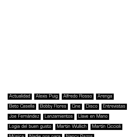
Actualidad
Alexis Puig
Alfredo Rosso
Arenga
Beto Casella
Bobby Flores
Cine
Disco
Entrevistas
Joe Fernández
Lanzamientos
Llave en Mano
Logia del buen gusto
Martin Wullich
Martín Ciccioli
Música
Nadie nos para
Nancy Pazos