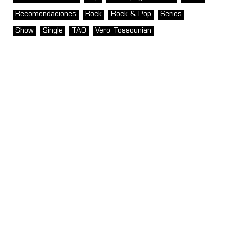
Recomendaciones
Rock
Rock & Pop
Series
Show
Single
TAO
Vero Tossounian