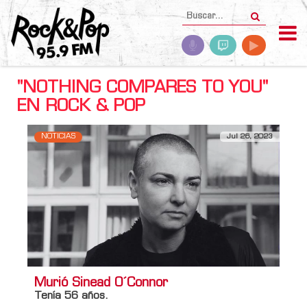
"NOTHING COMPARES TO YOU"
EN ROCK & POP
NOTICIAS
Jul 26, 2023
Murió Sinead O´Connor
Tenía 56 años.