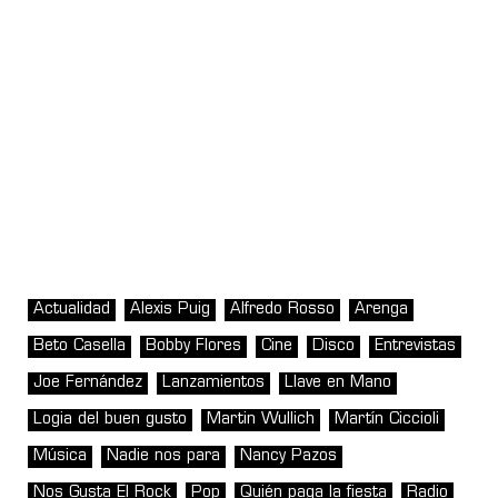
Actualidad
Alexis Puig
Alfredo Rosso
Arenga
Beto Casella
Bobby Flores
Cine
Disco
Entrevistas
Joe Fernández
Lanzamientos
Llave en Mano
Logia del buen gusto
Martin Wullich
Martín Ciccioli
Música
Nadie nos para
Nancy Pazos
Nos Gusta El Rock
Pop
Quién paga la fiesta
Radio