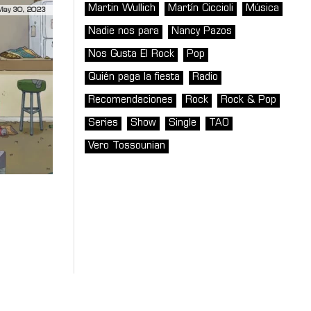
Martin Wullich
Martín Ciccioli
Música
May 30, 2023
Nadie nos para
Nancy Pazos
Nos Gusta El Rock
Pop
Quién paga la fiesta
Radio
Recomendaciones
Rock
Rock & Pop
Series
Show
Single
TAO
Vero Tossounian