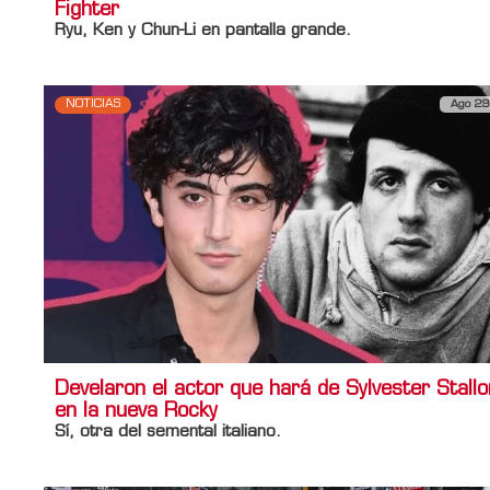
Fighter
Ryu, Ken y Chun-Li en pantalla grande.
NOTICIAS
Ago 29
Develaron el actor que hará de Sylvester Stall
en la nueva Rocky
Sí, otra del semental italiano.