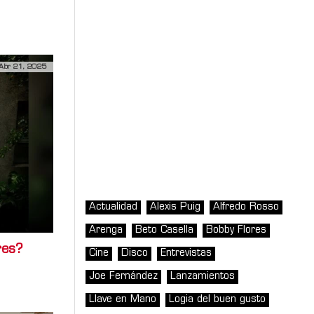
Abr 21, 2025
Actualidad
Alexis Puig
Alfredo Rosso
Arenga
Beto Casella
Bobby Flores
res?
Cine
Disco
Entrevistas
Joe Fernández
Lanzamientos
Llave en Mano
Logia del buen gusto