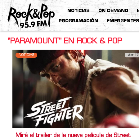
NOTICIAS
ON DEMAND
PROGRAMACIÓN
EMERGENTE
"PARAMOUNT" EN ROCK & POP
NOTICIAS
Abr 17
Mirá el trailer de la nueva película de Street