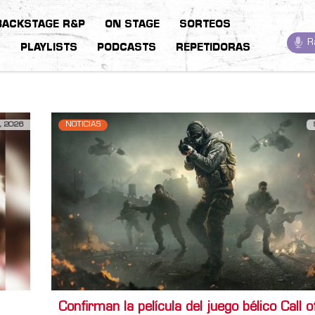
BACKSTAGE R&P
ON STAGE
SORTEOS
R
S
PLAYLISTS
PODCASTS
REPETIDORAS
, 2026
NOTICIAS
Confirman la película del juego bélico Call o