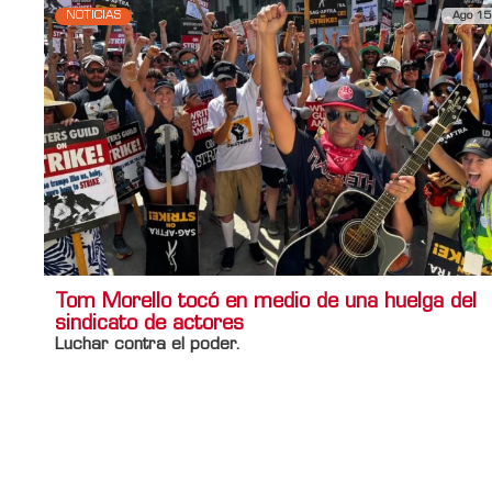
NOTICIAS
Ago 15
Tom Morello tocó en medio de una huelga del
sindicato de actores
Luchar contra el poder.