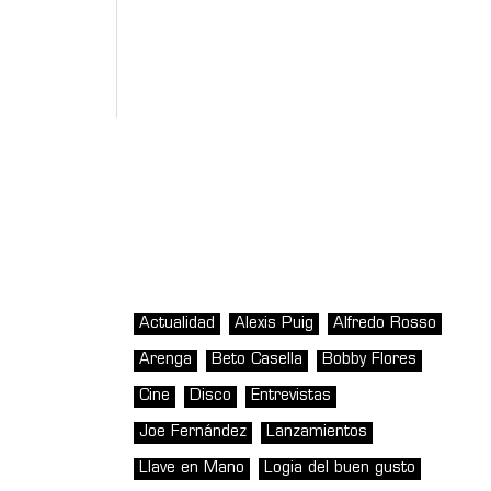
Actualidad
Alexis Puig
Alfredo Rosso
Arenga
Beto Casella
Bobby Flores
Cine
Disco
Entrevistas
Joe Fernández
Lanzamientos
Llave en Mano
Logia del buen gusto