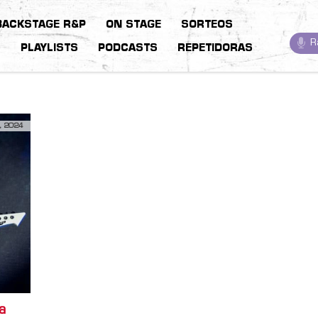
BACKSTAGE R&P
ON STAGE
SORTEOS
R
S
PLAYLISTS
PODCASTS
REPETIDORAS
, 2024
a