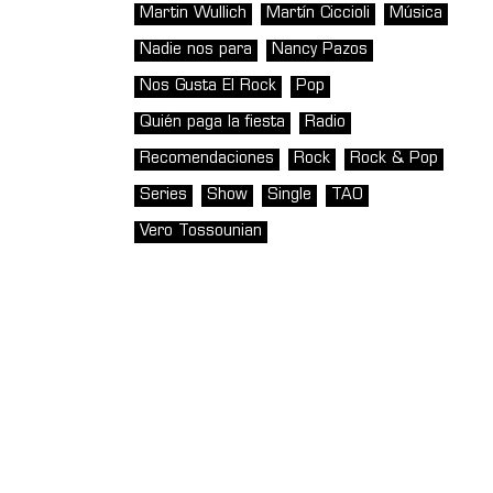
Martin Wullich
Martín Ciccioli
Música
Nadie nos para
Nancy Pazos
Nos Gusta El Rock
Pop
Quién paga la fiesta
Radio
Recomendaciones
Rock
Rock & Pop
Series
Show
Single
TAO
Vero Tossounian