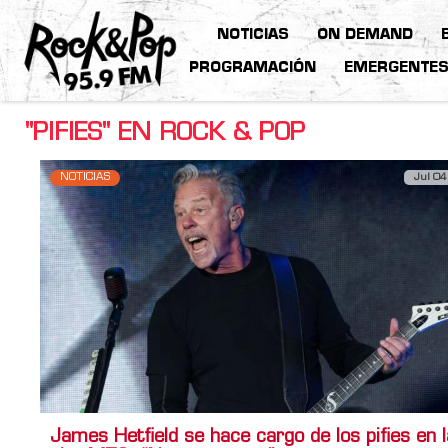
NOTICIAS
ON DEMAND
PROGRAMACIÓN
EMERGENTE
"PIFIES" EN ROCK & POP
NOTICIAS
Jul 04
James Hetfield se hace cargo de los pifies en l