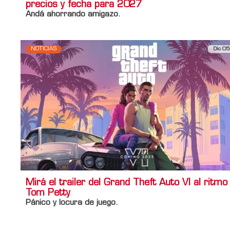
precios y fecha para 2027
Andá ahorrando amigazo.
NOTICIAS
Dic 05
Mirá el trailer del Grand Theft Auto VI al ritmo
Tom Petty
Pánico y locura de juego.