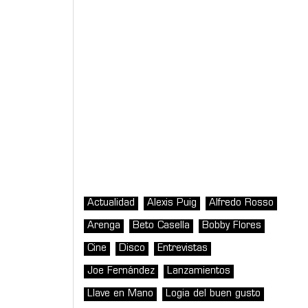
Actualidad
Alexis Puig
Alfredo Rosso
Arenga
Beto Casella
Bobby Flores
Cine
Disco
Entrevistas
Joe Fernández
Lanzamientos
Llave en Mano
Logia del buen gusto