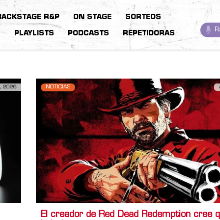
BACKSTAGE R&P
ON STAGE
SORTEOS
R
S
PLAYLISTS
PODCASTS
REPETIDORAS
, 2026
NOTICIAS
El creador de Red Dead Redemption cree 