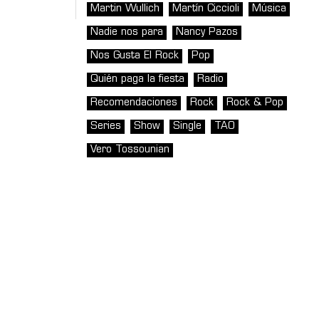
Martin Wullich
Martín Ciccioli
Música
Nadie nos para
Nancy Pazos
Nos Gusta El Rock
Pop
Quién paga la fiesta
Radio
Recomendaciones
Rock
Rock & Pop
Series
Show
Single
TAO
Vero Tossounian