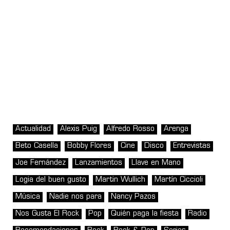
Actualidad
Alexis Puig
Alfredo Rosso
Arenga
Beto Casella
Bobby Flores
Cine
Disco
Entrevistas
Joe Fernández
Lanzamientos
Llave en Mano
Logia del buen gusto
Martin Wullich
Martín Ciccioli
Música
Nadie nos para
Nancy Pazos
Nos Gusta El Rock
Pop
Quién paga la fiesta
Radio