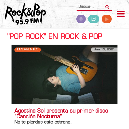
"POP ROCK" EN ROCK & POP
EMERGENTES
Jun 13, 2024
Agostina Sol presenta su primer disco
“Canción Nocturna”
No te pierdas este estreno.