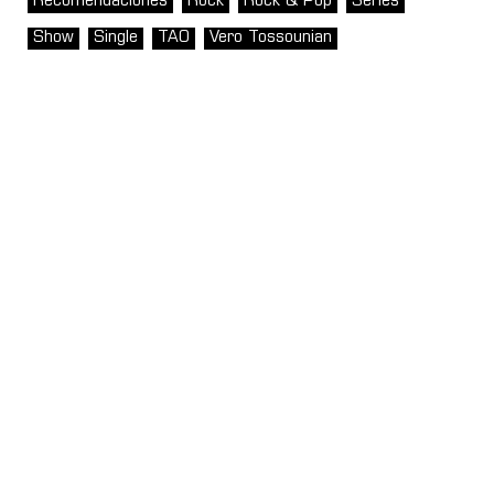
Recomendaciones
Rock
Rock & Pop
Series
Show
Single
TAO
Vero Tossounian