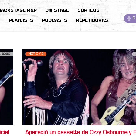
BACKSTAGE R&P
ON STAGE
SORTEOS
R
S
PLAYLISTS
PODCASTS
REPETIDORAS
, 2026
NOTICIAS
cial
Apareció un cassette de Ozzy Osbourne y 