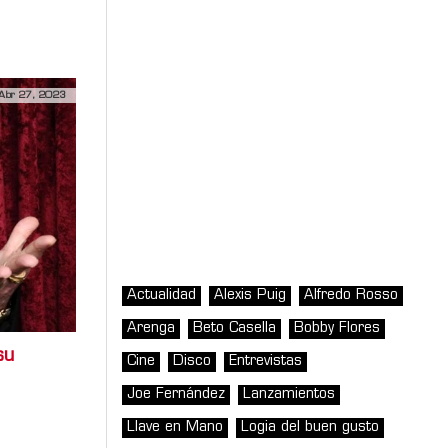
Abr 27, 2023
Actualidad
Alexis Puig
Alfredo Rosso
Arenga
Beto Casella
Bobby Flores
su
Cine
Disco
Entrevistas
Joe Fernández
Lanzamientos
Llave en Mano
Logia del buen gusto