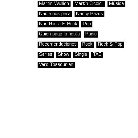
Martin Wullich
Martín Ciccioli
Música
Nadie nos para
Nancy Pazos
Nos Gusta El Rock
Pop
Quién paga la fiesta
Radio
Recomendaciones
Rock
Rock & Pop
Series
Show
Single
TAO
Vero Tossounian