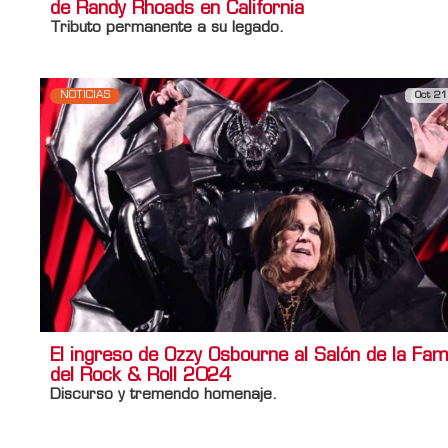
de Randy Rhoads en California
Tributo permanente a su legado.
NOTICIAS
Oct 21
El ingreso de Ozzy Osbourne al Salón de la Fa
del Rock & Roll 2024
Discurso y tremendo homenaje.