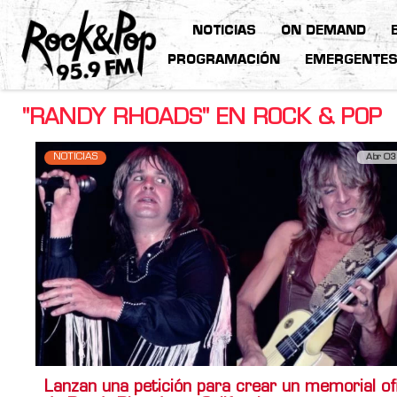
NOTICIAS
ON DEMAND
PROGRAMACIÓN
EMERGENTE
"RANDY RHOADS" EN ROCK & POP
NOTICIAS
Abr 03
Lanzan una petición para crear un memorial ofi