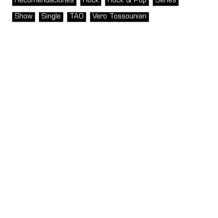
Recomendaciones
Rock
Rock & Pop
Series
Show
Single
TAO
Vero Tossounian