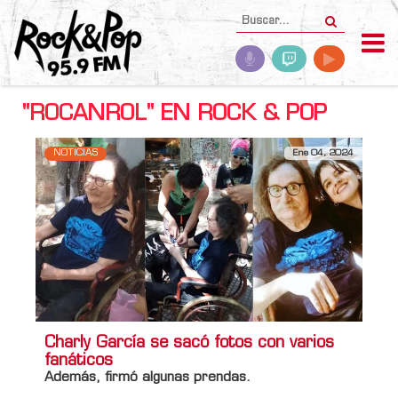
"ROCANROL" EN ROCK & POP
NOTICIAS
Ene 04, 2024
Charly García se sacó fotos con varios
fanáticos
Además, firmó algunas prendas.