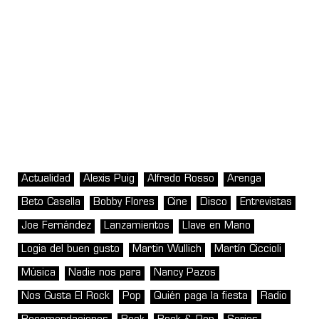
Actualidad
Alexis Puig
Alfredo Rosso
Arenga
Beto Casella
Bobby Flores
Cine
Disco
Entrevistas
Joe Fernández
Lanzamientos
Llave en Mano
Logia del buen gusto
Martin Wullich
Martín Ciccioli
Música
Nadie nos para
Nancy Pazos
Nos Gusta El Rock
Pop
Quién paga la fiesta
Radio