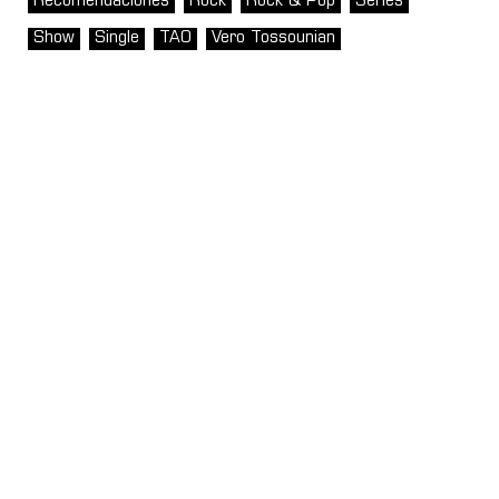
Recomendaciones
Rock
Rock & Pop
Series
Show
Single
TAO
Vero Tossounian