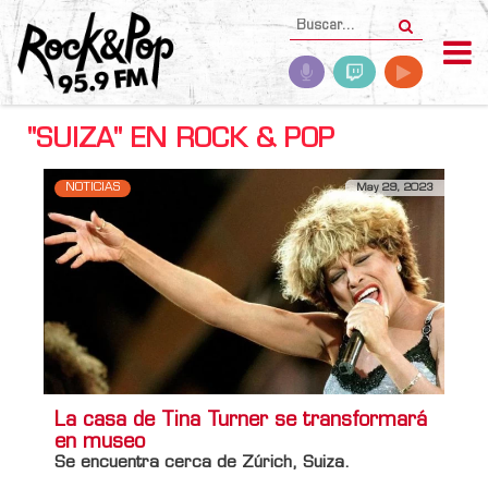
"SUIZA" EN ROCK & POP
NOTICIAS
May 29, 2023
La casa de Tina Turner se transformará
en museo
Se encuentra cerca de Zúrich, Suiza.