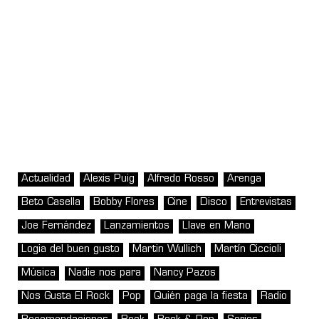
Actualidad
Alexis Puig
Alfredo Rosso
Arenga
Beto Casella
Bobby Flores
Cine
Disco
Entrevistas
Joe Fernández
Lanzamientos
Llave en Mano
Logia del buen gusto
Martin Wullich
Martín Ciccioli
Música
Nadie nos para
Nancy Pazos
Nos Gusta El Rock
Pop
Quién paga la fiesta
Radio