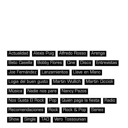
Actualidad
Alexis Puig
Alfredo Rosso
Arenga
Beto Casella
Bobby Flores
Cine
Disco
Entrevistas
Joe Fernández
Lanzamientos
Llave en Mano
Logia del buen gusto
Martin Wullich
Martín Ciccioli
Música
Nadie nos para
Nancy Pazos
Nos Gusta El Rock
Pop
Quién paga la fiesta
Radio
Recomendaciones
Rock
Rock & Pop
Series
Show
Single
TAO
Vero Tossounian