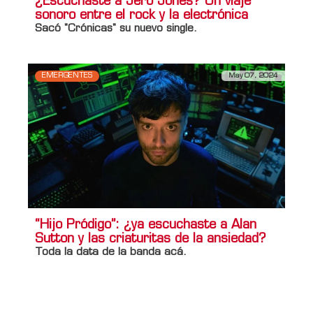
¿Escuchaste a Jero Jones? Un viaje
sonoro entre el rock y la electrónica
Sacó "Crónicas" su nuevo single.
EMERGENTES
May 07, 2024
“Hijo Pródigo”: ¿ya escuchaste a Alan
Sutton y las criaturitas de la ansiedad?
Toda la data de la banda acá.