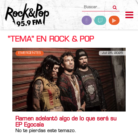
"TEMA" EN ROCK & POP
EMERGENTES
Jul 25, 2025
Ramen adelantó algo de lo que será su
EP Egocaía
No te pierdas este temazo.