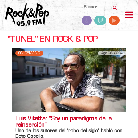
"TUNEL" EN ROCK & POP
ON DEMAND
Ago 09, 2024
Luis Vitette: "Soy un paradigma de la
reinserción"
Uno de los autores del “robo del siglo” habló con
Beto Casella
.