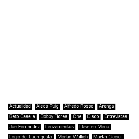
Actualidad
Alexis Puig
Alfredo Rosso
Arenga
Beto Casella
Bobby Flores
Cine
Disco
Entrevistas
Joe Fernández
Lanzamientos
Llave en Mano
Logia del buen gusto
Martin Wullich
Martín Ciccioli