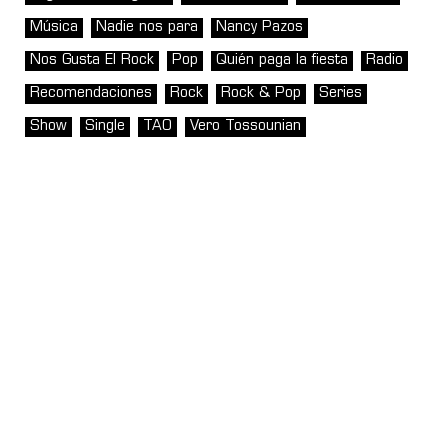
Música
Nadie nos para
Nancy Pazos
Nos Gusta El Rock
Pop
Quién paga la fiesta
Radio
Recomendaciones
Rock
Rock & Pop
Series
Show
Single
TAO
Vero Tossounian