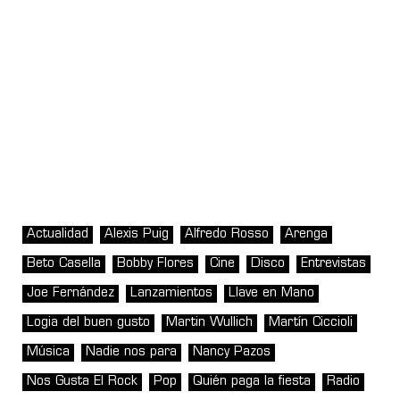
Actualidad
Alexis Puig
Alfredo Rosso
Arenga
Beto Casella
Bobby Flores
Cine
Disco
Entrevistas
Joe Fernández
Lanzamientos
Llave en Mano
Logia del buen gusto
Martin Wullich
Martín Ciccioli
Música
Nadie nos para
Nancy Pazos
Nos Gusta El Rock
Pop
Quién paga la fiesta
Radio