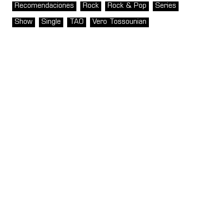
Recomendaciones
Rock
Rock & Pop
Series
Show
Single
TAO
Vero Tossounian