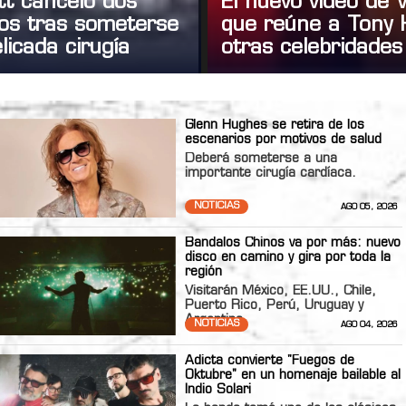
tt canceló dos
El nuevo video de
tos tras someterse
que reúne a Tony 
licada cirugía
otras celebridades
Glenn Hughes se retira de los
escenarios por motivos de salud
Deberá someterse a una
importante cirugía cardíaca.
NOTICIAS
AGO 05, 2026
Bandalos Chinos va por más: nuevo
disco en camino y gira por toda la
región
Visitarán México, EE.UU., Chile,
Puerto Rico, Perú, Uruguay y
Argentina
NOTICIAS
AGO 04, 2026
Adicta convierte "Fuegos de
Oktubre" en un homenaje bailable al
Indio Solari