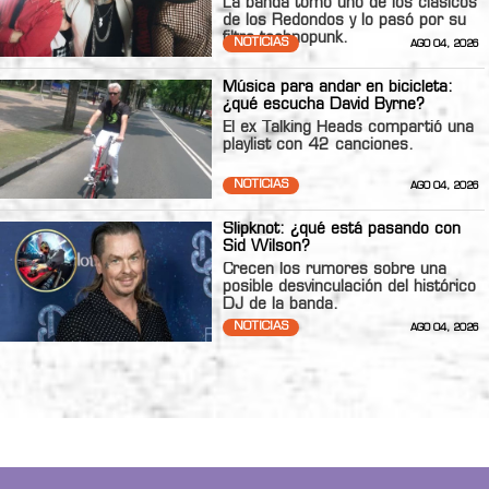
La banda tomó uno de los clásicos
de los Redondos y lo pasó por su
filtro technopunk.
NOTICIAS
AGO 04, 2026
Música para andar en bicicleta:
¿qué escucha David Byrne?
El ex Talking Heads compartió una
playlist con 42 canciones.
NOTICIAS
AGO 04, 2026
Slipknot: ¿qué está pasando con
Sid Wilson?
Crecen los rumores sobre una
posible desvinculación del histórico
DJ de la banda.
NOTICIAS
AGO 04, 2026