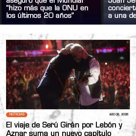
aseguró que el Mundial
Joan Je
“hizo más que la ONU en
concier
los últimos 20 años”
a una de
NOTICIAS
AGO 06, 2026
El viaje de Serú Girán por Lebón y
Aznar suma un nuevo capítulo