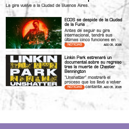
La gira vuelve a la Ciudad de Buenos Aires.
ECOS se despide de la Ciudad
de la Furia
Antes de seguir su gira
internacional, tendrá sus
últimas cinco funciones en
Bs.As.
NOTICIAS
AGO 05, 2026
Linkin Park estrenará un
documental sobre su regreso
tras la muerte de Chester
Bennington
"Unshatter" mostrará el
proceso que los llevó a volver
con nueva cantante.
NOTICIAS
AGO 05, 2026