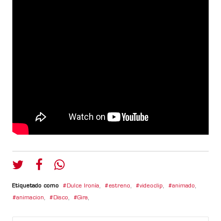
Etiquetado como
Dulce Ironía
,
estreno
,
videoclip
,
animado
,
animacion
,
Disco
,
Gira
,