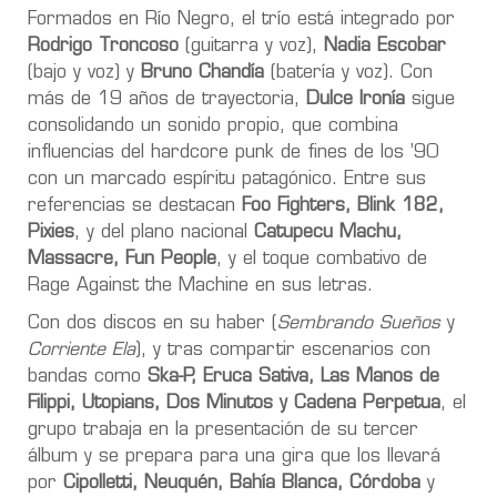
Formados en Río Negro, el trío está integrado por
Rodrigo Troncoso
(guitarra y voz),
Nadia Escobar
(bajo y voz) y
Bruno Chandía
(batería y voz). Con
más de 19 años de trayectoria,
Dulce Ironía
sigue
consolidando un sonido propio, que combina
influencias del hardcore punk de fines de los ’90
con un marcado espíritu patagónico. Entre sus
referencias se destacan
Foo Fighters, Blink 182,
Pixies
, y del plano nacional
Catupecu Machu,
Massacre, Fun People
, y el toque combativo de
Rage Against the Machine en sus letras.
Con dos discos en su haber (
Sembrando Sueños
y
Corriente Ela
), y tras compartir escenarios con
bandas como
Ska-P, Eruca Sativa, Las Manos de
Filippi, Utopians, Dos Minutos y Cadena Perpetua
, el
grupo trabaja en la presentación de su tercer
álbum y se prepara para una gira que los llevará
por
Cipolletti, Neuquén, Bahía Blanca, Córdoba
y