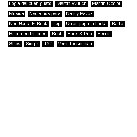
Logia del buen gusto
Martin Wullich
Martín Ciccioli
Música
Nadie nos para
Nancy Pazos
Nos Gusta El Rock
Pop
Quién paga la fiesta
Radio
Recomendaciones
Rock
Rock & Pop
Series
Show
Single
TAO
Vero Tossounian