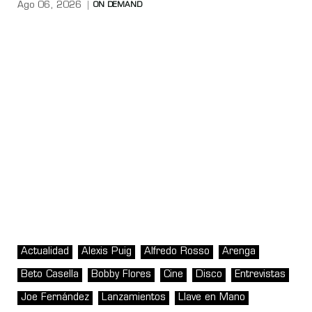
Ago 06, 2026
ON DEMAND
Actualidad
Alexis Puig
Alfredo Rosso
Arenga
Beto Casella
Bobby Flores
Cine
Disco
Entrevistas
Joe Fernández
Lanzamientos
Llave en Mano