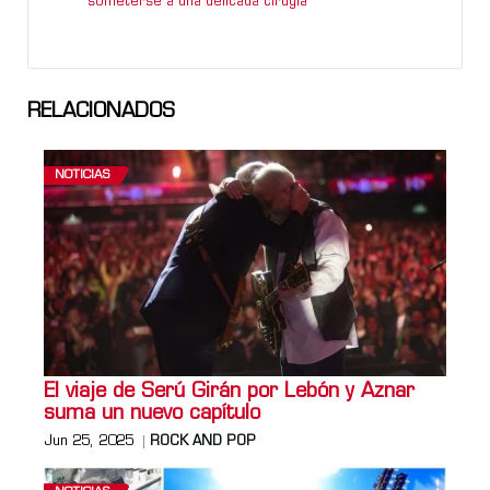
someterse a una delicada cirugía
RELACIONADOS
NOTICIAS
El viaje de Serú Girán por Lebón y Aznar
suma un nuevo capítulo
Jun 25, 2025
ROCK AND POP