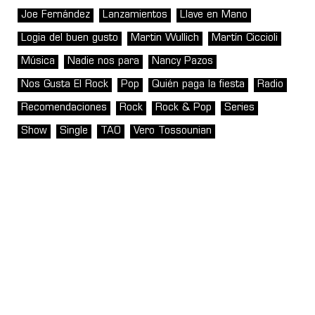
Joe Fernández
Lanzamientos
Llave en Mano
Logia del buen gusto
Martin Wullich
Martín Ciccioli
Música
Nadie nos para
Nancy Pazos
Nos Gusta El Rock
Pop
Quién paga la fiesta
Radio
Recomendaciones
Rock
Rock & Pop
Series
Show
Single
TAO
Vero Tossounian