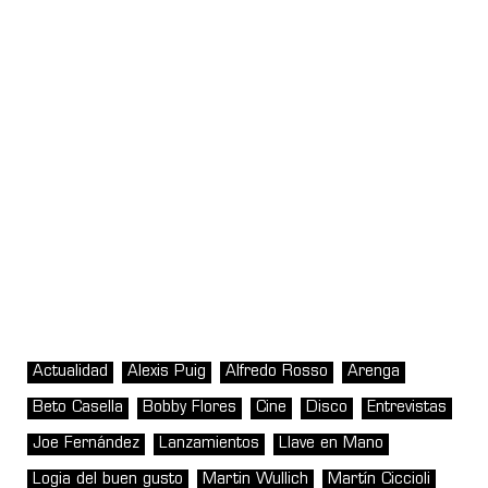
Actualidad
Alexis Puig
Alfredo Rosso
Arenga
Beto Casella
Bobby Flores
Cine
Disco
Entrevistas
Joe Fernández
Lanzamientos
Llave en Mano
Logia del buen gusto
Martin Wullich
Martín Ciccioli