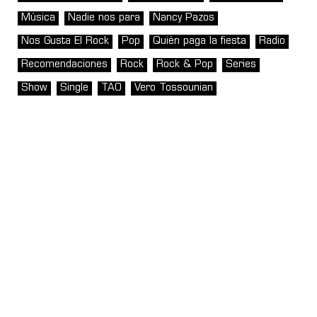
Música
Nadie nos para
Nancy Pazos
Nos Gusta El Rock
Pop
Quién paga la fiesta
Radio
Recomendaciones
Rock
Rock & Pop
Series
Show
Single
TAO
Vero Tossounian