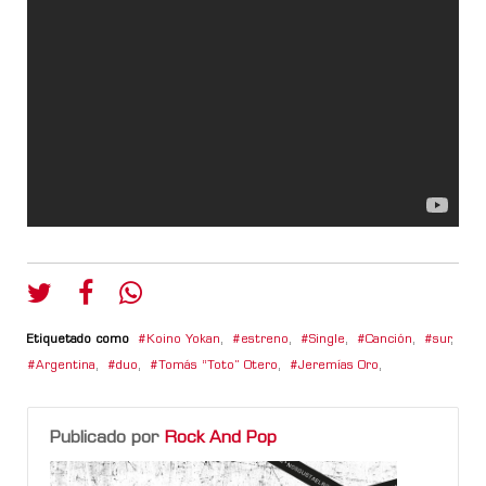
Etiquetado como
Koino Yokan
,
estreno
,
Single
,
Canción
,
sur
,
Argentina
,
duo
,
Tomás “Toto” Otero
,
Jeremías Oro
,
Publicado por
Rock And Pop