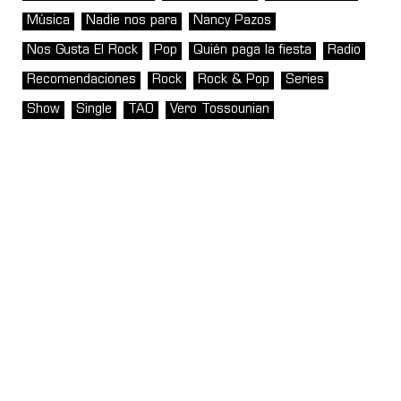
Música
Nadie nos para
Nancy Pazos
Nos Gusta El Rock
Pop
Quién paga la fiesta
Radio
Recomendaciones
Rock
Rock & Pop
Series
Show
Single
TAO
Vero Tossounian