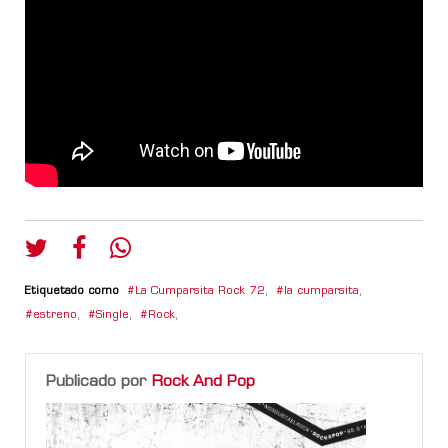
Etiquetado como
La Cumparsita Rock 72
,
la cumparsita
,
estreno
,
Single
,
Rock
,
Publicado por
Rock And Pop