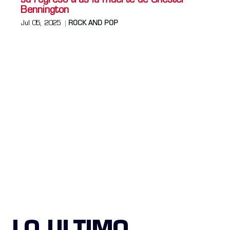
su regreso tras la muerte de Chester
Bennington
Jul 05, 2025
ROCK AND POP
LO ULTIMO