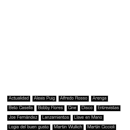
Actualidad
Alexis Puig
Alfredo Rosso
Arenga
Beto Casella
Bobby Flores
Cine
Disco
Entrevistas
Joe Fernández
Lanzamientos
Llave en Mano
Logia del buen gusto
Martin Wullich
Martín Ciccioli