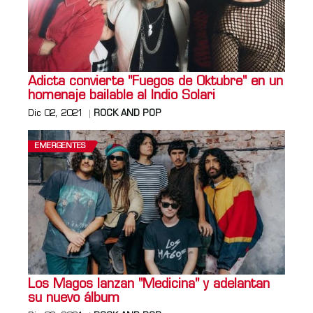
Adicta convierte "Fuegos de Oktubre" en un
homenaje bailable al Indio Solari
Dic 02, 2021
ROCK AND POP
EMERGENTES
Los Magos lanzan "Medicina" y adelantan
su nuevo álbum