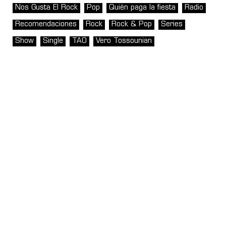
Nos Gusta El Rock
Pop
Quién paga la fiesta
Radio
Recomendaciones
Rock
Rock & Pop
Series
Show
Single
TAO
Vero Tossounian