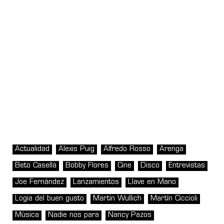
Actualidad
Alexis Puig
Alfredo Rosso
Arenga
Beto Casella
Bobby Flores
Cine
Disco
Entrevistas
Joe Fernández
Lanzamientos
Llave en Mano
Logia del buen gusto
Martin Wullich
Martín Ciccioli
Música
Nadie nos para
Nancy Pazos