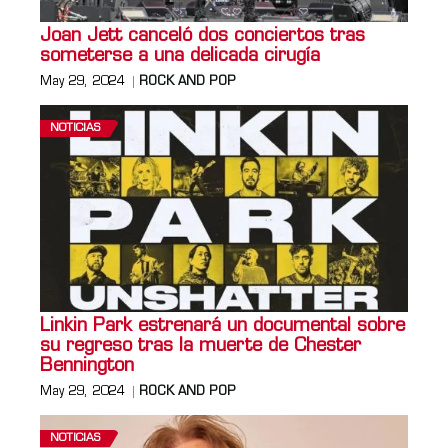
Joan Jett canceló dos conciertos tras
someterse a una delicada cirugía
May 29, 2024
ROCK AND POP
NOTICIAS
Linkin Park estrenará un documental sobre
su regreso tras la muerte de Chester
Bennington
May 29, 2024
ROCK AND POP
NOTICIAS