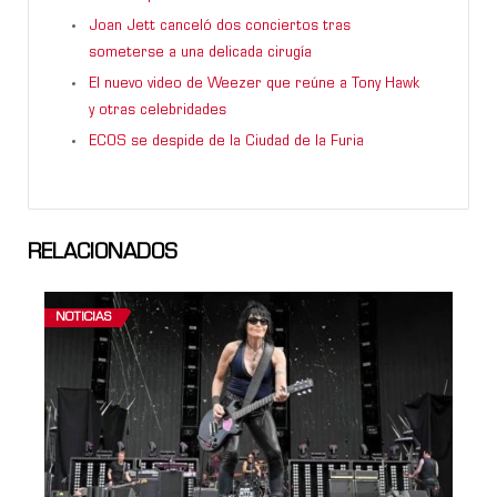
Joan Jett canceló dos conciertos tras
someterse a una delicada cirugía
El nuevo video de Weezer que reúne a Tony Hawk
y otras celebridades
ECOS se despide de la Ciudad de la Furia
RELACIONADOS
NOTICIAS