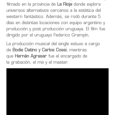
filmado en la provincia de
La Rioja
donde explora
universos alternativos cercanos a la estética del
western fantástico. Además, se rodó durante 5
días en distintas locaciones con equipo argentino y
producción y post producción uruguaya. El film fue
dirigido por el uruguayo Federico Grampín.
La producción musical del single estuvo a cargo
de
Bodie Datino y Carlos Cossi
, mientras
que
Hernán Agrasar
fue el encargado de
la grabación, el mix y el master.