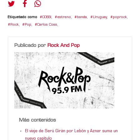
Etiquetado como
COSSI
,
estreno
,
banda
,
Uruguay
,
poprock
,
Rock
,
Pop
,
Carlos Coss
,
Publicado por
Rock And Pop
Más contenidos
El viaje de Serú Girán por Lebón y Aznar suma un
nuevo capítulo