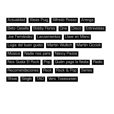
Actualidad
Alexis Puig
Alfredo Rosso
Arenga
Beto Casella
Bobby Flores
Cine
Disco
Entrevistas
Joe Fernández
Lanzamientos
Llave en Mano
Logia del buen gusto
Martin Wullich
Martín Ciccioli
Música
Nadie nos para
Nancy Pazos
Nos Gusta El Rock
Pop
Quién paga la fiesta
Radio
Recomendaciones
Rock
Rock & Pop
Series
Show
Single
TAO
Vero Tossounian