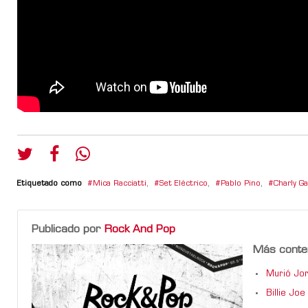
Etiquetado como
Mica Racciatti
,
Set Eléctrico
,
Pablo Pino
,
Charly Ga
Publicado por
Rock And Pop
Más conte
Murió Jor
Billie Jo