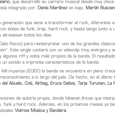
ario,
que desarrolló su carrera musical desde muy chica
 está integrado por:
Denis Martínez
en bajo,
Martín Buszan
a generación que viene a transformar el rock, diferentes es
con tintes de funk, trap, hard rock, y hasta tango junto a u
 atraviesan todos los días.
Cielo Razzo) para reinterpretar uno de los grandes clásico
ción”. Este single contará con un videoclip muy enérgico,y 
y algunos riff y solos más propios de la banda. El resultad
 un sonido e impronta característicos de la banda.
y
Mil Imperios
(2022) la banda se encuentra en pleno crec
econocimiento a lo largo del país. De hecho, en el último
s del Abuelo, Coti, Airbag, Eruca Sativa, Tarja Turunen, La
iones de autoría propia, donde hilvanan líricas que interp
ivo, funk y hard rock. Además, en los próximos meses ya ti
stivales
Vivimos Música y Bandera.