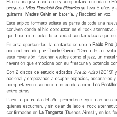
Ella es una joven cantante y compositora oriunda de
Ros
proyecto
Mica Racciatti Set Eléctrico
ya lleva 6 años y
guitarra,
Matías Calvin
en batería, y Racciatti en voz.
Este atípico formato solista es parte de toda una nuev
conviven donde el hilo conductor es el rock alternativo, 
que busca interpelar la sociedad con temáticas que nos
En esta oportunidad, la cantante se unió a
Pablo Pino
(
nacional creado por
Charly Garcia
: “Cerca de la revolu
esta reversión, fusionan estilos como el jazz, un metal 
reversión que emociona por su frescura y potencia con
Con 2 discos de estudio editados
Previo Aviso
(2019) 
nacional y empezando a ocupar espacios, escenarios y r
compartieron escenario con bandas como
Las Pastilla
entre otras.
Para lo que resta del año, prometen seguir con sus canc
quienes escuchan, y sin dejar de lado el rock alternat
confirmadas en
La Tangente
(Buenos Aires) y en los fe