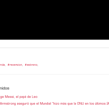
rcía
,
reversion
,
estreno
,
nidos
ge Messi, el papá de Leo
e Armstrong aseguró que el Mundial “hizo más que la ONU en los últimos 2