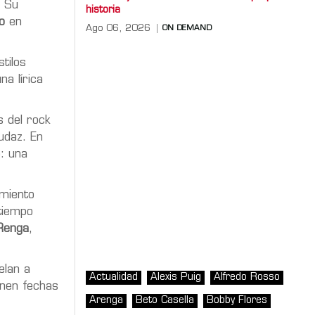
. Su
historia
o
en
Ago 06, 2026
ON DEMAND
tilos
na lírica
s del rock
audaz. En
o: una
imiento
 tiempo
 Renga
,
elan a
Actualidad
Alexis Puig
Alfredo Rosso
enen fechas
Arenga
Beto Casella
Bobby Flores