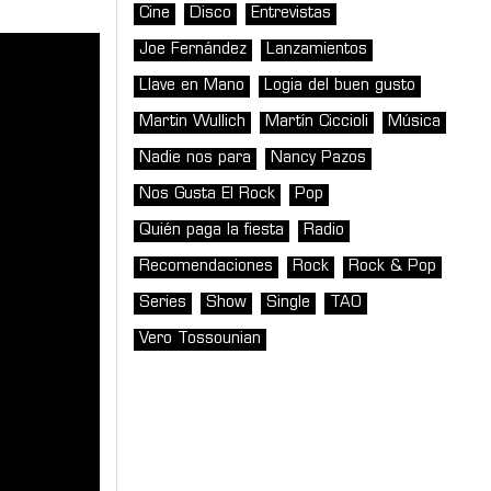
Cine
Disco
Entrevistas
Joe Fernández
Lanzamientos
Llave en Mano
Logia del buen gusto
Martin Wullich
Martín Ciccioli
Música
Nadie nos para
Nancy Pazos
Nos Gusta El Rock
Pop
Quién paga la fiesta
Radio
Recomendaciones
Rock
Rock & Pop
Series
Show
Single
TAO
Vero Tossounian