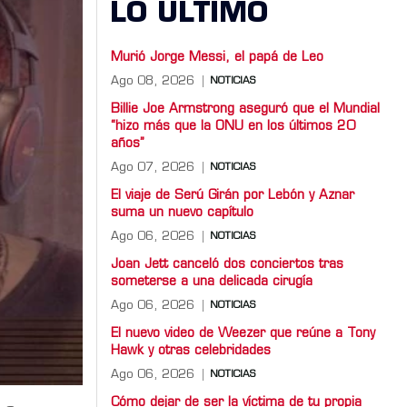
LO ULTIMO
Murió Jorge Messi, el papá de Leo
Ago 08, 2026
NOTICIAS
Billie Joe Armstrong aseguró que el Mundial
“hizo más que la ONU en los últimos 20
años”
Ago 07, 2026
NOTICIAS
El viaje de Serú Girán por Lebón y Aznar
suma un nuevo capítulo
Ago 06, 2026
NOTICIAS
Joan Jett canceló dos conciertos tras
someterse a una delicada cirugía
Ago 06, 2026
NOTICIAS
El nuevo video de Weezer que reúne a Tony
Hawk y otras celebridades
Ago 06, 2026
NOTICIAS
Cómo dejar de ser la víctima de tu propia