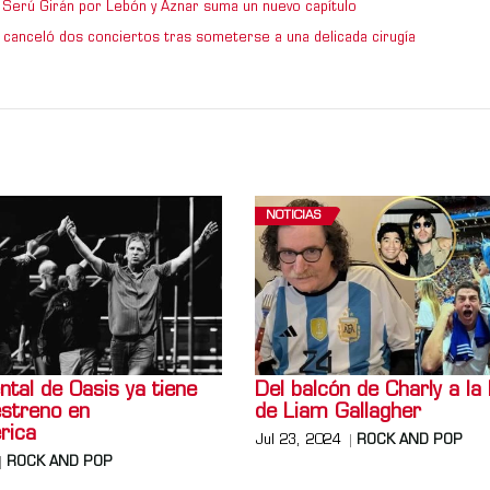
de Serú Girán por Lebón y Aznar suma un nuevo capítulo
 canceló dos conciertos tras someterse a una delicada cirugía
NOTICIAS
tal de Oasis ya tiene
Del balcón de Charly a la
estreno en
de Liam Gallagher
rica
Jul 23, 2024
ROCK AND POP
ROCK AND POP