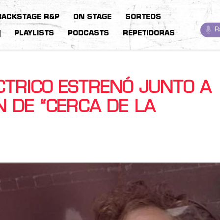
BACKSTAGE R&P
ON STAGE
SORTEOS
R
S
PLAYLISTS
PODCASTS
REPETIDORAS
ÉCTRICO ESTRENÓ JUNTO A
N DE “CERCA DE LA