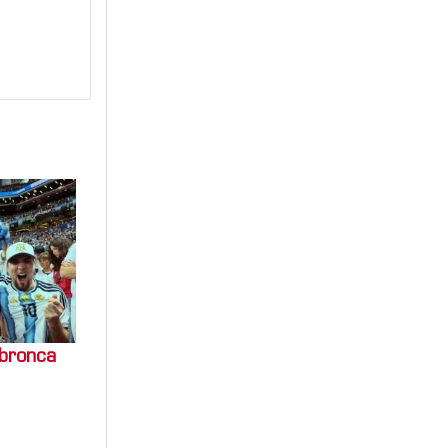
 bronca