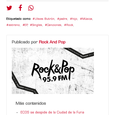
Etiquetado como
Ulises Butrón
,
padre
,
hijo
,
Música
,
estreno
,
EP
,
Singles
,
Canciones
,
Rock
,
Publicado por
Rock And Pop
Más contenidos
ECOS se despide de la Ciudad de la Furia