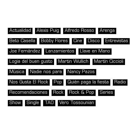
Actualidad
Alexis Puig
Alfredo Rosso
Arenga
Beto Casella
Bobby Flores
Cine
Disco
Entrevistas
Joe Fernández
Lanzamientos
Llave en Mano
Logia del buen gusto
Martin Wullich
Martín Ciccioli
Música
Nadie nos para
Nancy Pazos
Nos Gusta El Rock
Pop
Quién paga la fiesta
Radio
Recomendaciones
Rock
Rock & Pop
Series
Show
Single
TAO
Vero Tossounian