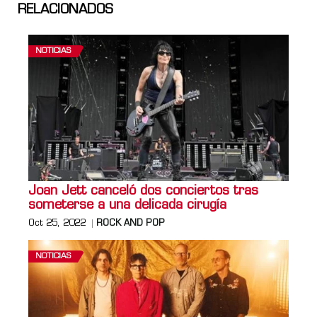
RELACIONADOS
NOTICIAS
Joan Jett canceló dos conciertos tras
someterse a una delicada cirugía
Oct 25, 2022
ROCK AND POP
NOTICIAS