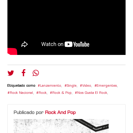
Etiquetado como
Lanzamiento
,
Single
,
Video
,
Emergentes
,
Rock Nacional
,
Rock
,
Rock & Pop
,
Nos Gusta El Rock
,
Publicado por
Rock And Pop