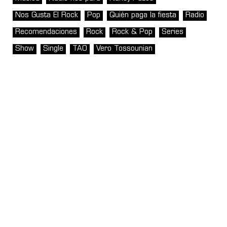
Nos Gusta El Rock
Pop
Quién paga la fiesta
Radio
Recomendaciones
Rock
Rock & Pop
Series
Show
Single
TAO
Vero Tossounian