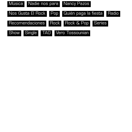
Música
Nadie nos para
Nancy Pazos
Nos Gusta El Rock
Pop
Quién paga la fiesta
Radio
Recomendaciones
Rock
Rock & Pop
Series
Show
Single
TAO
Vero Tossounian