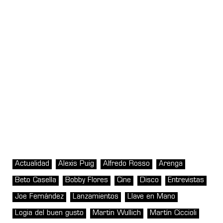
Actualidad
Alexis Puig
Alfredo Rosso
Arenga
Beto Casella
Bobby Flores
Cine
Disco
Entrevistas
Joe Fernández
Lanzamientos
Llave en Mano
Logia del buen gusto
Martin Wullich
Martín Ciccioli