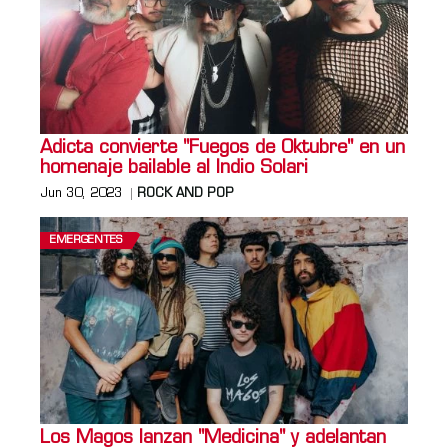
Adicta convierte "Fuegos de Oktubre" en un
homenaje bailable al Indio Solari
Jun 30, 2023
ROCK AND POP
EMERGENTES
Los Magos lanzan "Medicina" y adelantan