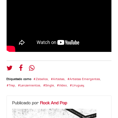
Etiquetado como
Zeballos
,
Artistas
,
Artistas Emergentes
,
Trap
,
Lanzamientos
,
Single
,
Video
,
Uruguay
,
Publicado por
Rock And Pop