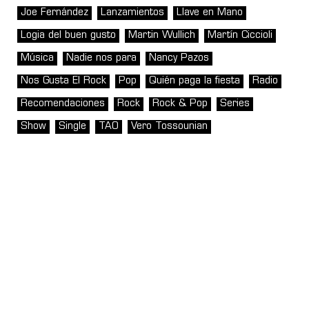
Joe Fernández
Lanzamientos
Llave en Mano
Logia del buen gusto
Martin Wullich
Martín Ciccioli
Música
Nadie nos para
Nancy Pazos
Nos Gusta El Rock
Pop
Quién paga la fiesta
Radio
Recomendaciones
Rock
Rock & Pop
Series
Show
Single
TAO
Vero Tossounian