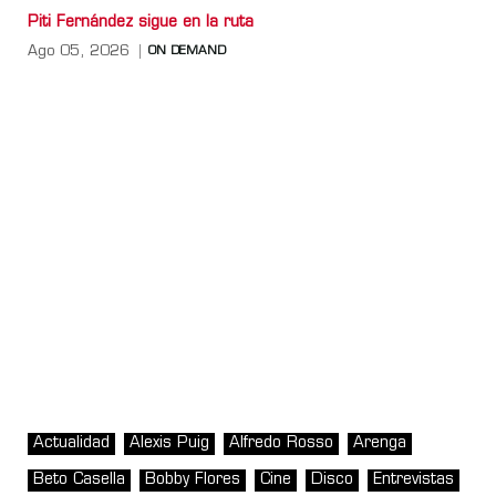
Piti Fernández sigue en la ruta
Ago 05, 2026
ON DEMAND
Actualidad
Alexis Puig
Alfredo Rosso
Arenga
Beto Casella
Bobby Flores
Cine
Disco
Entrevistas