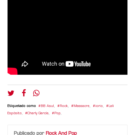
Etiquetado como
BB Asul
,
Rock
,
Massacre
,
iorio
,
Lali
Espósito
,
Charly García
,
Pop
,
Publicado por
Rock And Pop