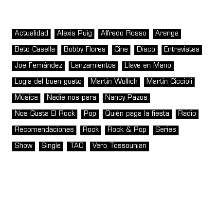
Actualidad
Alexis Puig
Alfredo Rosso
Arenga
Beto Casella
Bobby Flores
Cine
Disco
Entrevistas
Joe Fernández
Lanzamientos
Llave en Mano
Logia del buen gusto
Martin Wullich
Martín Ciccioli
Música
Nadie nos para
Nancy Pazos
Nos Gusta El Rock
Pop
Quién paga la fiesta
Radio
Recomendaciones
Rock
Rock & Pop
Series
Show
Single
TAO
Vero Tossounian