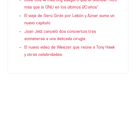
Billie Joe Armstrong aseguró que el Mundial “hizo
más que la ONU en los últimos 20 años”
El viaje de Serú Girán por Lebón y Aznar suma un
nuevo capítulo
Joan Jett canceló dos conciertos tras
someterse a una delicada cirugía
El nuevo video de Weezer que reúne a Tony Hawk
y otras celebridades