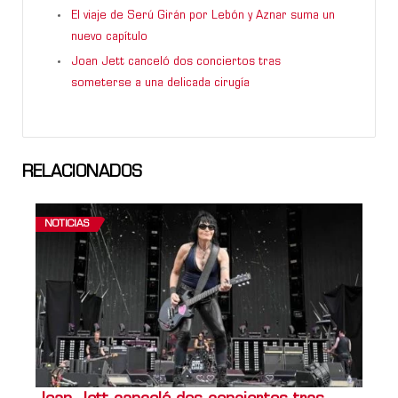
El viaje de Serú Girán por Lebón y Aznar suma un
nuevo capítulo
Joan Jett canceló dos conciertos tras
someterse a una delicada cirugía
RELACIONADOS
NOTICIAS