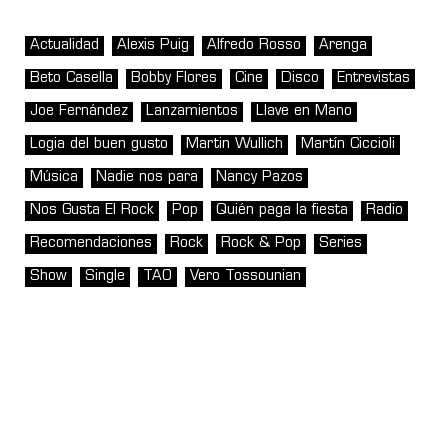
Actualidad
Alexis Puig
Alfredo Rosso
Arenga
Beto Casella
Bobby Flores
Cine
Disco
Entrevistas
Joe Fernández
Lanzamientos
Llave en Mano
Logia del buen gusto
Martin Wullich
Martín Ciccioli
Música
Nadie nos para
Nancy Pazos
Nos Gusta El Rock
Pop
Quién paga la fiesta
Radio
Recomendaciones
Rock
Rock & Pop
Series
Show
Single
TAO
Vero Tossounian