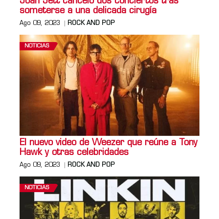
Joan Jett canceló dos conciertos tras
someterse a una delicada cirugía
Ago 09, 2023
ROCK AND POP
NOTICIAS
El nuevo video de Weezer que reúne a Tony
Hawk y otras celebridades
Ago 09, 2023
ROCK AND POP
NOTICIAS