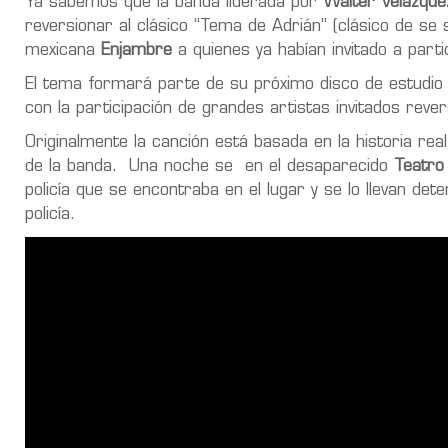
Ya sabemos que la banda liderada por
Walter Velázque
reversionar al clásico “Tema de Adrián” (clásico de se
mexicana
Enjambre
a quienes ya habían invitado a partic
El tema formará parte de su próximo disco de estudi
con la participación de grandes artistas invitados re
Originalmente la canción está basada en la historia rea
de la banda.
Una noche se
en el desaparecido
Teatro
policía que se encontraba en el lugar y se lo llevan det
policía.