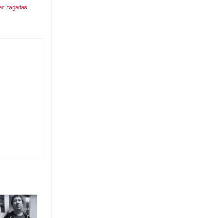
er cagadas
,