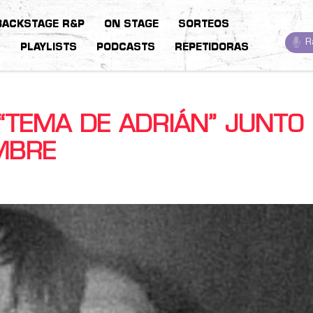
BACKSTAGE R&P
ON STAGE
SORTEOS
R
S
PLAYLISTS
PODCASTS
REPETIDORAS
“TEMA DE ADRIÁN” JUNTO
MBRE