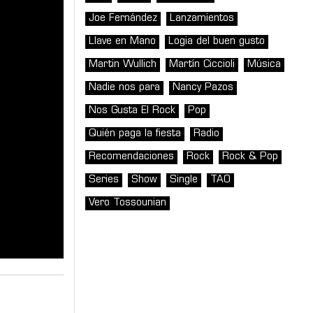
Joe Fernández
Lanzamientos
Llave en Mano
Logia del buen gusto
Martin Wullich
Martín Ciccioli
Música
Nadie nos para
Nancy Pazos
Nos Gusta El Rock
Pop
Quién paga la fiesta
Radio
Recomendaciones
Rock
Rock & Pop
Series
Show
Single
TAO
Vero Tossounian