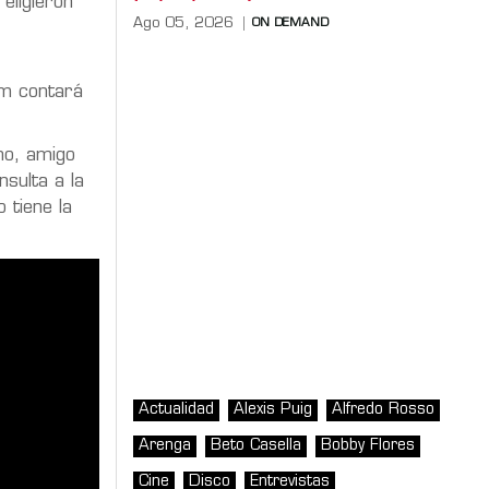
 eligieron
Ago 05, 2026
ON DEMAND
um contará
no, amigo
nsulta a la
 tiene la
Actualidad
Alexis Puig
Alfredo Rosso
Arenga
Beto Casella
Bobby Flores
Cine
Disco
Entrevistas