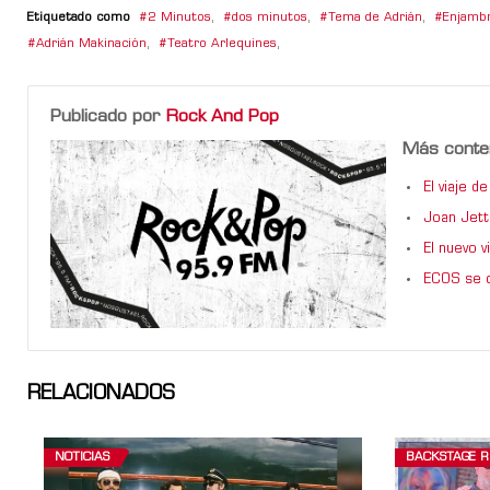
Etiquetado como
2 Minutos
,
dos minutos
,
Tema de Adrián
,
Enjamb
Adrián Makinación
,
Teatro Arlequines
,
Publicado por
Rock And Pop
Más conte
El viaje 
Joan Jett
El nuevo 
ECOS se d
RELACIONADOS
NOTICIAS
BACKSTAGE 