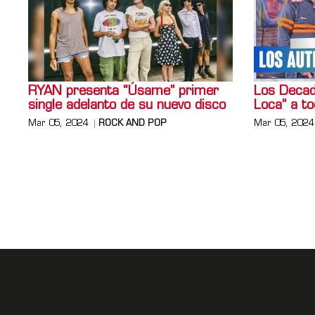
RYAN presenta “Úsame” primer
Los Decad
single adelanto de su nuevo disco
Loca” a to
Mar 05, 2024
ROCK AND POP
Mar 05, 2024