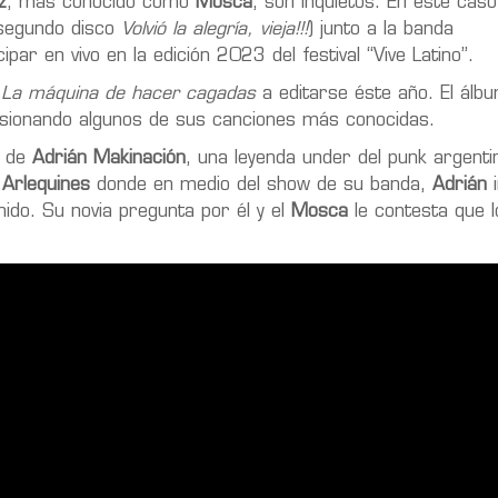
z
, más conocido como
Mosca
, son inquietos. En este caso
 segundo disco
Volvió la alegría, vieja!!!
) junto a la banda
ipar en vivo en la edición 2023 del festival “Vive Latino”.
o
La máquina de hacer cagadas
a editarse éste año. El álb
versionando algunos de sus canciones más conocidas.
l de
Adrián Makinación
, una leyenda under del punk argenti
 Arlequines
donde en medio del show de su banda,
Adrián
i
enido. Su novia pregunta por él y el
Mosca
le contesta que lo