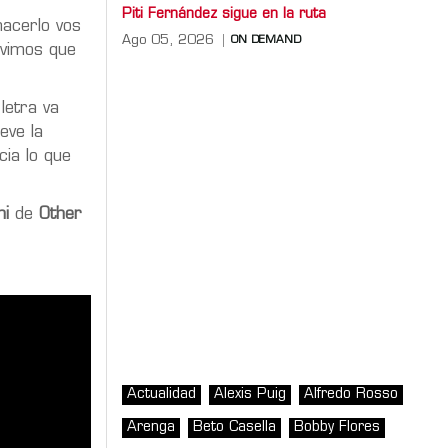
Piti Fernández sigue en la ruta
hacerlo vos
Ago 05, 2026
ON DEMAND
uvimos que
 letra va
eve la
cia lo que
ni
de
Other
Actualidad
Alexis Puig
Alfredo Rosso
Arenga
Beto Casella
Bobby Flores