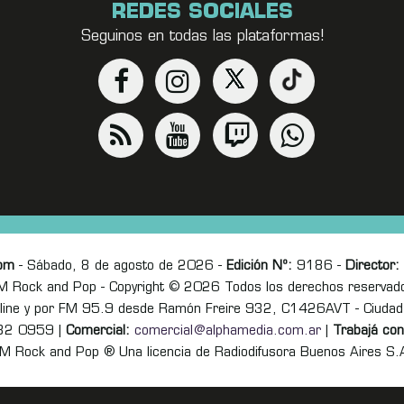
REDES SOCIALES
Seguinos en todas las plataformas!
om
- Sábado, 8 de agosto de 2026 -
Edición Nº:
9186 -
Director:
M Rock and Pop - Copyright © 2026 Todos los derechos reservad
online y por FM 95.9 desde Ramón Freire 932, C1426AVT - Ciudad
82 0959 |
Comercial:
comercial@alphamedia.com.ar
|
Trabajá con
M Rock and Pop ® Una licencia de Radiodifusora Buenos Aires S.