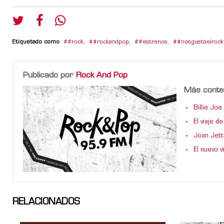
Etiquetado como
#rock
,
#rockandpop
,
#estrenos
,
#nosgustaelrock
Publicado por
Rock And Pop
Más conte
Billie Jo
El viaje 
Joan Jett
El nuevo 
RELACIONADOS