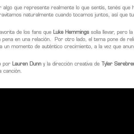
 algo que represente realmente lo que sentís, tenés que 
ravitamos naturalmente cuando tocamos juntos, así que t
favorita de los fans que
Luke Hemmings
solía llevar, pero la
 pena en una relación. Por otro lado, el tema pone de reli
ta un momento de auténtico crecimiento, a la vez que anun
do por
Lauren Dunn
y la dirección creativa de
Tyler Serebre
a canción.