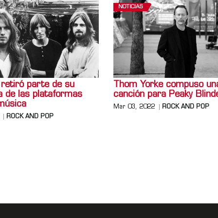
NOTICIAS
 retiró parte de su
Thom Yorke compuso un
a de las plataformas
canción para Peaky Blind
música
Mar 03, 2022
ROCK AND POP
ROCK AND POP