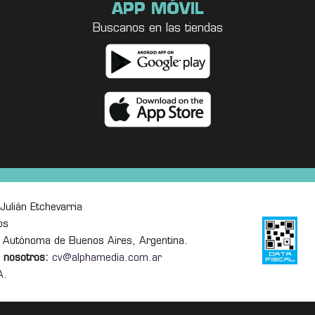
APP MÓVIL
Buscanos en las tiendas
Julián Etchevarria
os
 Autónoma de Buenos Aires, Argentina.
 nosotros:
cv@alphamedia.com.ar
A.