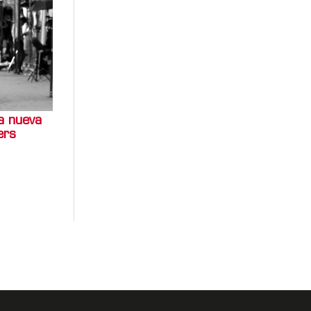
a nueva
ers