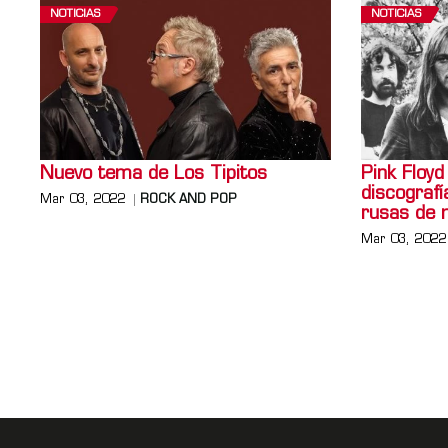
NOTICIAS
NOTICIAS
Nuevo tema de Los Tipitos
Pink Floyd
discografí
Mar 03, 2022
ROCK AND POP
rusas de 
Mar 03, 2022