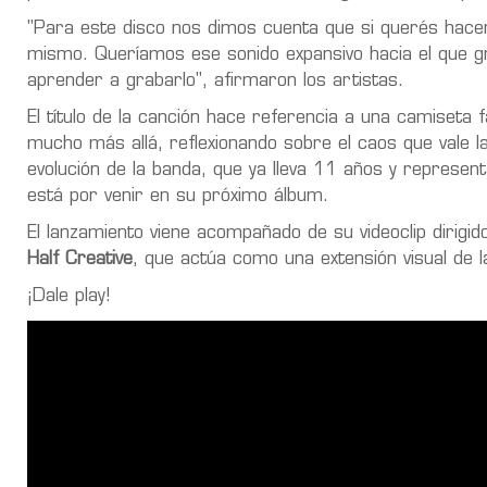
"Para este disco nos dimos cuenta que si querés hacer
mismo. Queríamos ese sonido expansivo hacia el que g
aprender a grabarlo", afirmaron los artistas.
El título de la canción hace referencia a una camiseta 
mucho más allá, reflexionando sobre el caos que vale la
evolución de la banda, que ya lleva 11 años y represen
está por venir en su próximo álbum.
El lanzamiento viene acompañado de su videoclip dirigi
Half Creative
, que actúa como una extensión visual de l
¡Dale play!