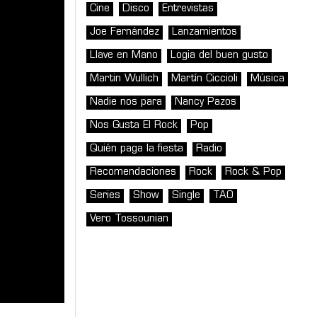
Cine
Disco
Entrevistas
Joe Fernández
Lanzamientos
Llave en Mano
Logia del buen gusto
Martin Wullich
Martín Ciccioli
Música
Nadie nos para
Nancy Pazos
Nos Gusta El Rock
Pop
Quién paga la fiesta
Radio
Recomendaciones
Rock
Rock & Pop
Series
Show
Single
TAO
Vero Tossounian