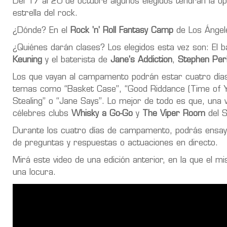
Del 17 al 20 de octubre algunos elegidos tendrán la 
estrella del rock.
¿Dónde? En el
Rock 'n' Roll Fantasy Camp
de Los Ángel
¿Quiénes darán clases? Los elegidos esta vez son:
El b
Keuning
y el baterista de
Jane's Addiction
,
Stephen Per
Los que vayan al campamento podrán estar cuatro días
temas como
“Basket Case”, “Good Riddance (Time of Y
Stealing” o “Jane Says”
. Lo mejor de todo es que, una 
célebres clubs
Whisky a Go-Go
y
The Viper Room
del 
Durante los cuatro días de campamento, podrás ensayar
de preguntas y respuestas o actuaciones en directo.
Mirá este video de una edición anterior, en la que el 
una locura.