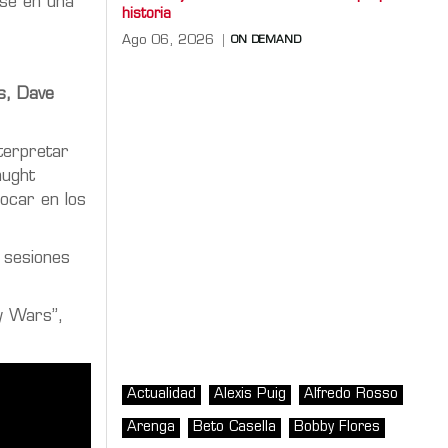
rse en una
historia
Ago 06, 2026
ON DEMAND
rs, Dave
terpretar
aught
tocar en los
 sesiones
y Wars”,
Actualidad
Alexis Puig
Alfredo Rosso
Arenga
Beto Casella
Bobby Flores