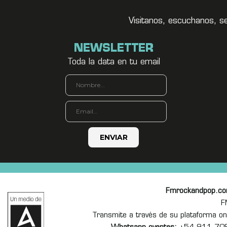
Visitanos, escuchanos, s
NEWSLETTER
Toda la data en tu email
Fmrockandpop.c
F
Transmite a través de su plataforma 