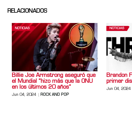
RELACIONADOS
NOTICIAS
NOTICIAS
Billie Joe Armstrong aseguró que
Brandon F
el Mundial “hizo más que la ONU
primer dis
en los últimos 20 años”
Jun 04, 2024
Jun 04, 2024
ROCK AND POP