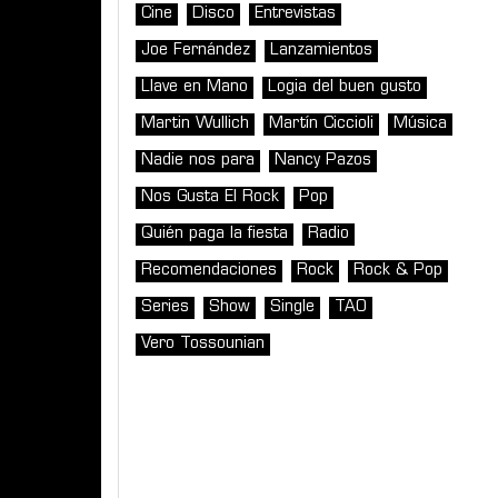
Cine
Disco
Entrevistas
Joe Fernández
Lanzamientos
Llave en Mano
Logia del buen gusto
Martin Wullich
Martín Ciccioli
Música
Nadie nos para
Nancy Pazos
Nos Gusta El Rock
Pop
Quién paga la fiesta
Radio
Recomendaciones
Rock
Rock & Pop
Series
Show
Single
TAO
Vero Tossounian