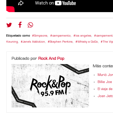
Etiquetado como
Simpsons
,
campamento
,
los angeles
,
campamento
Keuning
,
Jane's Addiction
,
Stephen Perkins
,
Whisky a GoGo
,
The Vi
Publicado por
Rock And Pop
Más conte
Murió Jor
Billie Jo
El viaje 
Joan Jett