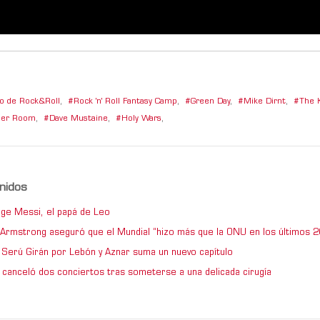
 de Rock&Roll
,
Rock 'n' Roll Fantasy Camp
,
Green Day
,
Mike Dirnt
,
The K
per Room
,
Dave Mustaine
,
Holy Wars
,
nidos
ge Messi, el papá de Leo
e Armstrong aseguró que el Mundial “hizo más que la ONU en los últimos 2
de Serú Girán por Lebón y Aznar suma un nuevo capítulo
 canceló dos conciertos tras someterse a una delicada cirugía