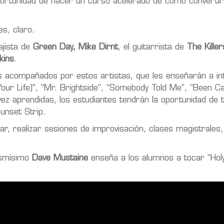
oportunidad de hacer un curso acelerado de cómo converti
es
, claro.
ajista de
Green Day,
Mike Dirnt
, el guitarrista de
The Kille
kins
.
 acompañados por estos artistas, que les enseñarán a in
our Life)”, “Mr. Brightside”, “Somebody Told Me”, “Been C
vez aprendidas, los estudiantes tendrán la oportunidad de 
Sunset Strip.
, realizar sesiones de improvisación, clases magistrales,
mismísimo
Dave Mustaine
enseña a los alumnos a tocar “Hol