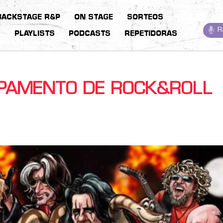
BACKSTAGE R&P
ON STAGE
SORTEOS
R
S
PLAYLISTS
PODCASTS
REPETIDORAS
MPAMENTO DE ROCK&ROLL