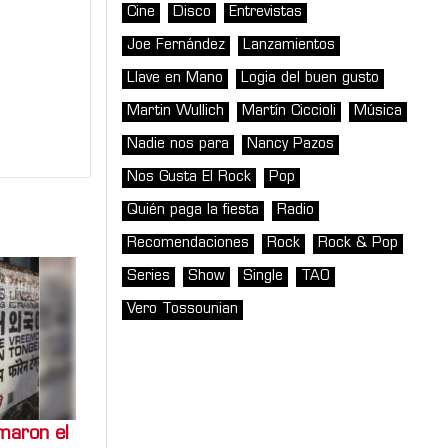
Cine
Disco
Entrevistas
Joe Fernández
Lanzamientos
Llave en Mano
Logia del buen gusto
Martin Wullich
Martín Ciccioli
Música
Nadie nos para
Nancy Pazos
Nos Gusta El Rock
Pop
Quién paga la fiesta
Radio
Recomendaciones
Rock
Rock & Pop
Series
Show
Single
TAO
Vero Tossounian
rmaron el