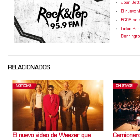
Joan Jett
El nuevo 
ECOS se d
Linkin Pa
Benningto
RELACIONADOS
NOTICIAS
ON STAGE
El nuevo video de Weezer que
Camionero