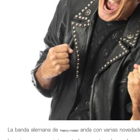
La banda alemana de
anda con varias novedade
heavy metal