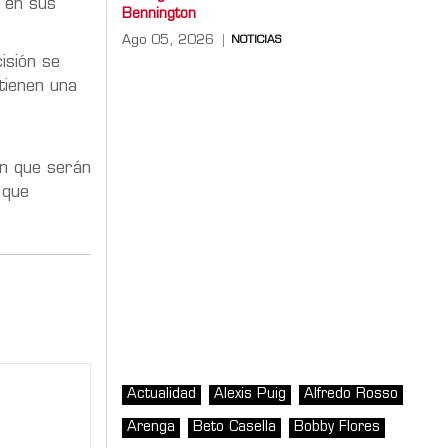
n en sus
Bennington
Ago 05, 2026
NOTICIAS
cisión se
ienen una
n que serán
 que
Actualidad
Alexis Puig
Alfredo Rosso
Arenga
Beto Casella
Bobby Flores