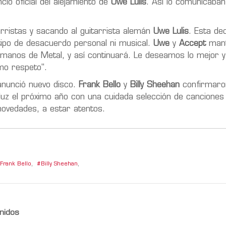
ió oficial del alejamiento de
Uwe Lulis
. Así lo comunicaba
arristas y sacando al guitarrista alemán
Uwe Lulis
. Esta de
tipo de desacuerdo personal ni musical.
Uwe
y
Accept
mant
rmanos de Metal, y así continuará. Le deseamos lo mejor y
mo respeto".
nunció nuevo disco.
Frank Bello
y
Billy Sheehan
confirmaro
 luz el próximo año con una cuidada selección de canciones
novedades, a estar atentos.
Frank Bello
,
Billy Sheehan
,
nidos