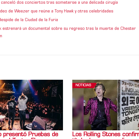
 canceló dos conciertos tras someterse a una delicada cirugía
video de Weezer que reúne a Tony Hawk y otras celebridades
espide de la Ciudad de la Furia
rk estrenará un documental sobre su regreso tras la muerte de Chester
n
NOTICIAS
 presentó Pruebas de
Los Rolling Stones confi