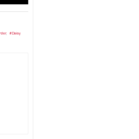
rder
,
Daisy