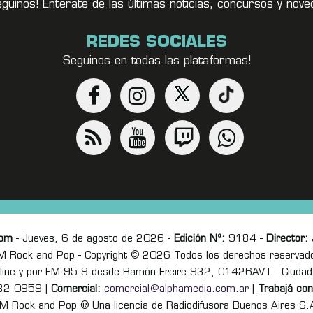
eguínos! Enterate de las últimas noticias, concursos y no
REDES SOCIALES
Seguinos en todas las plataformas!
com
- Jueves, 6 de agosto de 2026 -
Edición Nº:
9184 -
Director:
J
M Rock and Pop - Copyright © 2026 Todos los derechos reservad
online y por FM 95.9 desde Ramón Freire 932, C1426AVT - Ciudad
82 0959 |
Comercial:
comercial@alphamedia.com.ar
|
Trabajá con
M Rock and Pop ® Una licencia de Radiodifusora Buenos Aires S.