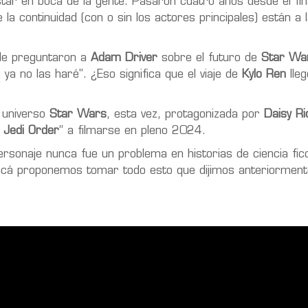
ar en boca de la gente. Pasaron cuatro años desde el fi
 la continuidad (con o sin los actores principales) están a 
 le preguntaron a
Adam Driver
sobre el futuro de
Star Wa
a no las haré". ¿Eso significa que el viaje de
Kylo Ren
lleg
l universo
Star Wars
, esta vez, protagonizada por
Daisy Ri
 Jedi Order
” a filmarse en pleno 2024.
rsonaje nunca fue un problema en historias de ciencia ficc
 acá proponemos tomar todo esto que dijimos anteriormen