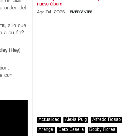
nal de
Star
nuevo álbum
la orden del
Ago 04, 2026
EMERGENTES
rs
, a lo que
ó a su fin?
dley
(
Rey
),
ión,
te con
Actualidad
Alexis Puig
Alfredo Rosso
Arenga
Beto Casella
Bobby Flores