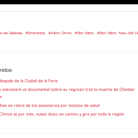
e las Galaxias
,
Smartless
,
Adam Driver
,
Star Wars
,
Star Wars: New Jedi O
nidos
espide de la Ciudad de la Furia
rk estrenará un documental sobre su regreso tras la muerte de Chester
n
hes se retira de los escenarios por motivos de salud
Chinos va por más: nuevo disco en camino y gira por toda la región