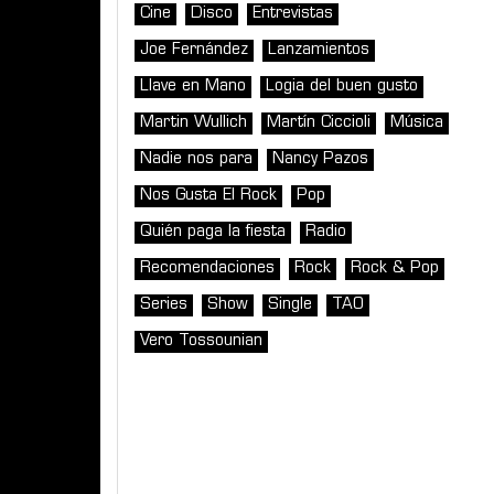
Cine
Disco
Entrevistas
Joe Fernández
Lanzamientos
Llave en Mano
Logia del buen gusto
Martin Wullich
Martín Ciccioli
Música
Nadie nos para
Nancy Pazos
Nos Gusta El Rock
Pop
Quién paga la fiesta
Radio
Recomendaciones
Rock
Rock & Pop
Series
Show
Single
TAO
Vero Tossounian