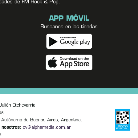
vedades de FM Rock & Pop.
APP MÓVIL
Buscanos en las tiendas
ulián Etchevarria
os
 Autónoma de Buenos Aires, Argentina.
 nosotros:
cv@alphamedia.com.ar
A.