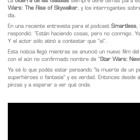
La
Guerra de las Galaxias
siempre tiene temas para est
Wars: The Rise of Skywalker
, y los interrogantes sobre
día.
En una reciente entrevista para el podcast
Smartless
,
respondió: "Están haciendo cosas, pero no conmigo. Yo y
Y el actor sólo atinó a contestar que “sí”.
Esta noticia llegó mientras se
anunció un nuevo film de
con el aún no confirmado nombre de "
Star Wars: New
Ya sé lo que podés estar pensando “la muerte de un pe
superhéroes o fantasía” y es verdad. Entonces desde
pinzas y a esperar a ver qué onda.