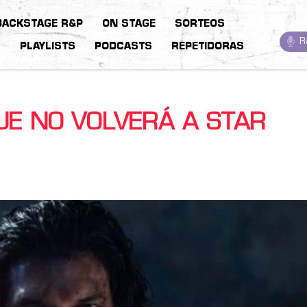
BACKSTAGE R&P
ON STAGE
SORTEOS
R
S
PLAYLISTS
PODCASTS
REPETIDORAS
UE NO VOLVERÁ A STAR