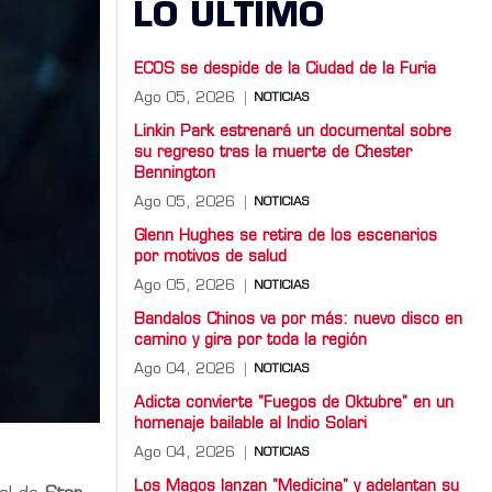
LO ULTIMO
ECOS se despide de la Ciudad de la Furia
Ago 05, 2026
NOTICIAS
Linkin Park estrenará un documental sobre
su regreso tras la muerte de Chester
Bennington
Ago 05, 2026
NOTICIAS
Glenn Hughes se retira de los escenarios
por motivos de salud
Ago 05, 2026
NOTICIAS
Bandalos Chinos va por más: nuevo disco en
camino y gira por toda la región
Ago 04, 2026
NOTICIAS
Adicta convierte "Fuegos de Oktubre" en un
homenaje bailable al Indio Solari
Ago 04, 2026
NOTICIAS
Los Magos lanzan "Medicina" y adelantan su