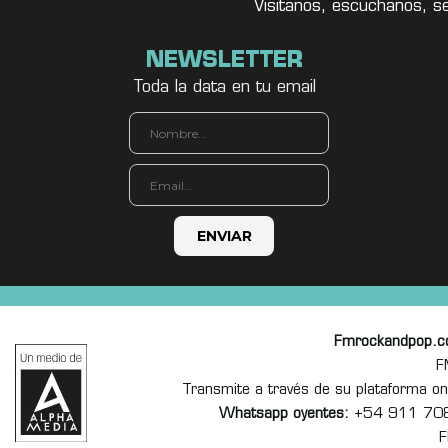
Visitanos, escuchanos, s
NEWSLETTER
Toda la data en tu email
Fmrockandpop.
F
Transmite a través de su plataforma 
Whatsapp oyentes:
+54 911 70
F