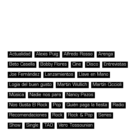
Actualidad
Alexis Puig
Alfredo Rosso
Arenga
Beto Casella
Bobby Flores
Cine
Disco
Entrevistas
Joe Fernández
Lanzamientos
Llave en Mano
Logia del buen gusto
Martin Wullich
Martín Ciccioli
Música
Nadie nos para
Nancy Pazos
Nos Gusta El Rock
Pop
Quién paga la fiesta
Radio
Recomendaciones
Rock
Rock & Pop
Series
Show
Single
TAO
Vero Tossounian