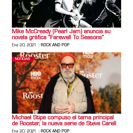
Mike McCready (Pearl Jam) anuncia su
novela gráfica “Farewell To Seasons”
Ene 20, 2021
ROCK AND POP
NOTICIAS
Michael Stipe compuso el tema principal
de Rooster, la nueva serie de Steve Carell
Ene 20, 2021
ROCK AND POP