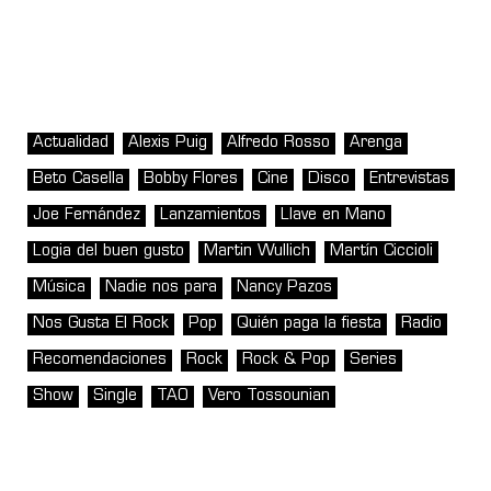
Actualidad
Alexis Puig
Alfredo Rosso
Arenga
Beto Casella
Bobby Flores
Cine
Disco
Entrevistas
Joe Fernández
Lanzamientos
Llave en Mano
Logia del buen gusto
Martin Wullich
Martín Ciccioli
Música
Nadie nos para
Nancy Pazos
Nos Gusta El Rock
Pop
Quién paga la fiesta
Radio
Recomendaciones
Rock
Rock & Pop
Series
Show
Single
TAO
Vero Tossounian