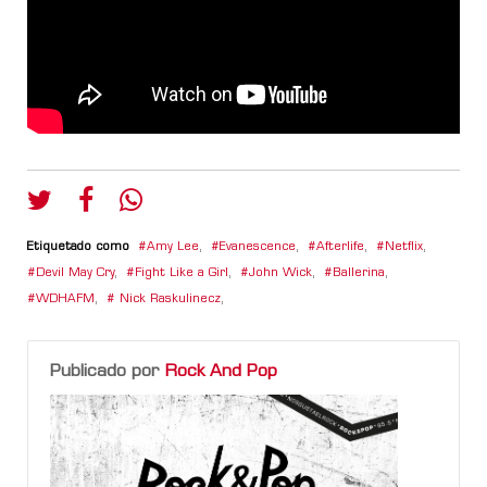
Etiquetado como
Amy Lee
,
Evanescence
,
Afterlife
,
Netflix
,
Devil May Cry
,
Fight Like a Girl
,
John Wick
,
Ballerina
,
WDHAFM
,
Nick Raskulinecz
,
Publicado por
Rock And Pop