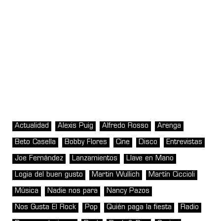
Actualidad
Alexis Puig
Alfredo Rosso
Arenga
Beto Casella
Bobby Flores
Cine
Disco
Entrevistas
Joe Fernández
Lanzamientos
Llave en Mano
Logia del buen gusto
Martin Wullich
Martín Ciccioli
Música
Nadie nos para
Nancy Pazos
Nos Gusta El Rock
Pop
Quién paga la fiesta
Radio