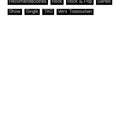
Recomendaciones
Rock
Rock & Pop
Series
Show
Single
TAO
Vero Tossounian