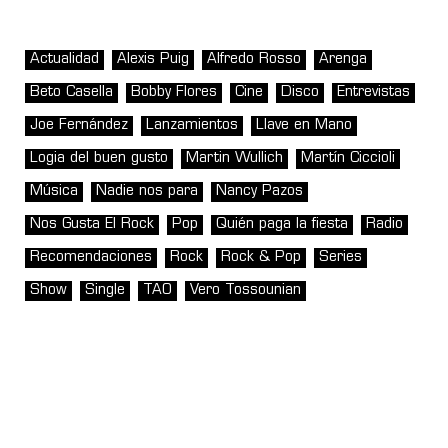
Actualidad
Alexis Puig
Alfredo Rosso
Arenga
Beto Casella
Bobby Flores
Cine
Disco
Entrevistas
Joe Fernández
Lanzamientos
Llave en Mano
Logia del buen gusto
Martin Wullich
Martín Ciccioli
Música
Nadie nos para
Nancy Pazos
Nos Gusta El Rock
Pop
Quién paga la fiesta
Radio
Recomendaciones
Rock
Rock & Pop
Series
Show
Single
TAO
Vero Tossounian