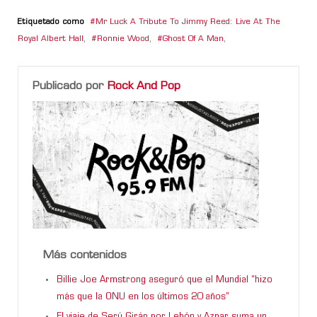
Etiquetado como
Mr Luck A Tribute To Jimmy Reed: Live At The
Royal Albert Hall
,
Ronnie Wood
,
Ghost Of A Man
,
Publicado por
Rock And Pop
Más contenidos
Billie Joe Armstrong aseguró que el Mundial “hizo
más que la ONU en los últimos 20 años”
El viaje de Serú Girán por Lebón y Aznar suma un