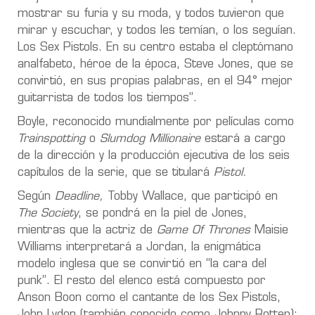
mostrar su furia y su moda, y todos tuvieron que
mirar y escuchar, y todos les temían, o los seguían.
Los Sex Pistols. En su centro estaba el cleptómano
analfabeto, héroe de la época, Steve Jones, que se
convirtió, en sus propias palabras, en el 94° mejor
guitarrista de todos los tiempos”.
Boyle, reconocido mundialmente por películas como
Trainspotting
o
Slumdog Millionaire
estará a cargo
de la dirección y la producción ejecutiva de los seis
capítulos de la serie, que se titulará
Pistol.
Según
Deadline,
Tobby Wallace, que participó en
The Society
, se pondrá en la piel de Jones,
mientras que la actriz de
Game Of Thrones
Maisie
Williams interpretará a Jordan, la enigmática
modelo inglesa que se convirtió en “la cara del
punk”. El resto del elenco está compuesto por
Anson Boon como el cantante de los Sex Pistols,
John Lydon (también conocido como Johnny Rotten);