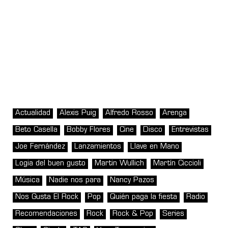
Actualidad
Alexis Puig
Alfredo Rosso
Arenga
Beto Casella
Bobby Flores
Cine
Disco
Entrevistas
Joe Fernández
Lanzamientos
Llave en Mano
Logia del buen gusto
Martin Wullich
Martín Ciccioli
Música
Nadie nos para
Nancy Pazos
Nos Gusta El Rock
Pop
Quién paga la fiesta
Radio
Recomendaciones
Rock
Rock & Pop
Series