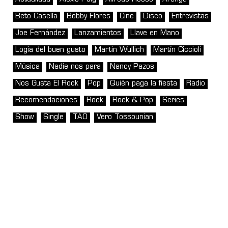
Beto Casella
Bobby Flores
Cine
Disco
Entrevistas
Joe Fernández
Lanzamientos
Llave en Mano
Logia del buen gusto
Martin Wullich
Martín Ciccioli
Música
Nadie nos para
Nancy Pazos
Nos Gusta El Rock
Pop
Quién paga la fiesta
Radio
Recomendaciones
Rock
Rock & Pop
Series
Show
Single
TAO
Vero Tossounian