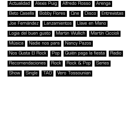
Actualidad
Alexis Puig
Alfredo Rosso
Arenga
Beto Casella
Bobby Flores
Cine
Disco
Entrevistas
Joe Fernández
Lanzamientos
Llave en Mano
Logia del buen gusto
Martin Wullich
Martín Ciccioli
Música
Nadie nos para
Nancy Pazos
Nos Gusta El Rock
Pop
Quién paga la fiesta
Radio
Recomendaciones
Rock
Rock & Pop
Series
Show
Single
TAO
Vero Tossounian