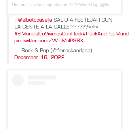
Una publicación compartida de FIFA World Cup (@fifaworldcup)
¡
@elbetocasella
SALIÓ A FESTEJAR CON
LA GENTE A LA CALLE!??????⭐️⭐️⭐️
#ElMundialLoVivimosConRock
#RockAndPopMundi
pic.twitter.com/WojMulP38X
— Rock & Pop (@fmrockandpop)
December 18, 2022