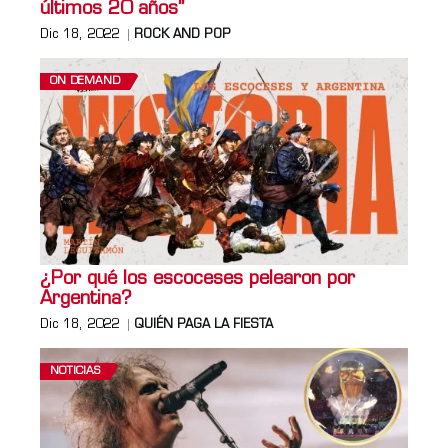
últimos 20 años”
Dic 18, 2022
ROCK AND POP
ON DEMAND
¿Por qué los escoceses pelearon por
Argentina?
Dic 18, 2022
QUIÉN PAGA LA FIESTA
NOTICIAS