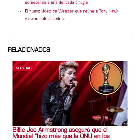
someterse a una delicada cirugía
El nuevo video de Weezer que reúne a Tony Hawk
y otras celebridades
RELACIONADOS
NOTICIAS
Billie Joe Armstrong aseguró que el
Mundial “hizo más que la ONU en los