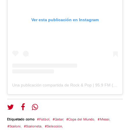
Ver esta publicación en Instagram
Una publicación compartida de Rock & Pop | 95.9 FM (@fmrockandpop)
Etiquetado como
Fútbol
,
Qatar
,
Copa del Mundo
,
Messi
,
Scaloni
,
Scaloneta
,
Selección
,