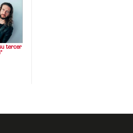
su tercer
”