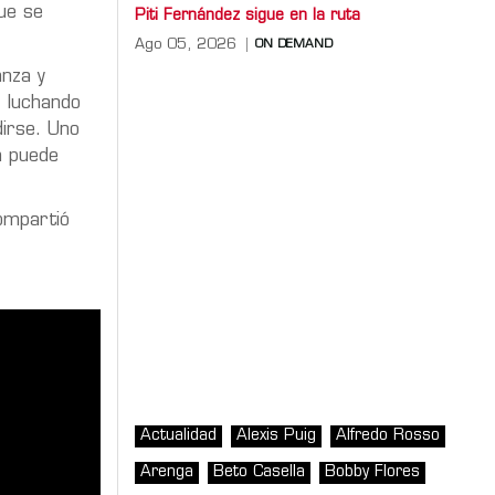
ue se
Piti Fernández sigue en la ruta
Ago 05, 2026
ON DEMAND
nza y
, luchando
dirse. Uno
a puede
ompartió
Actualidad
Alexis Puig
Alfredo Rosso
Arenga
Beto Casella
Bobby Flores