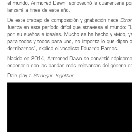
el mundo, Armored Dawn aprovechó la cuarentena por 
lanzará a fines de este año.
De este trabajo de composición y grabación nace
Stro
fuerza en este período difícil que atraviesa el mundo
por su sueños e ideales. Mucho se ha hecho y vivido, 
para todos y todos para uno, no importa lo que diga
derribarnos”, explicó el vocalista Eduardo Parras.
Nacida en 2014, Armored Dawn se convirtió rápidament
escenario con las bandas más relevantes del género 
Dale play a
Stronger Together.