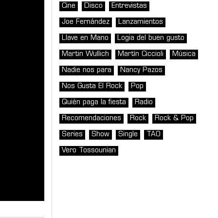
Cine
Disco
Entrevistas
Joe Fernández
Lanzamientos
Llave en Mano
Logia del buen gusto
Martin Wullich
Martín Ciccioli
Música
Nadie nos para
Nancy Pazos
Nos Gusta El Rock
Pop
Quién paga la fiesta
Radio
Recomendaciones
Rock
Rock & Pop
Series
Show
Single
TAO
Vero Tossounian