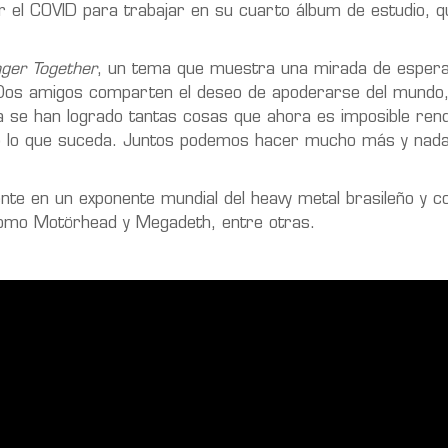
el COVID para trabajar en su cuarto álbum de estudio, q
nger Together
, un tema que muestra una mirada de espera
: “Dos amigos comparten el deseo de apoderarse del mundo
ya se han logrado tantas cosas que ahora es imposible ren
n o lo que suceda. Juntos podemos hacer mucho más y nad
e en un exponente mundial del heavy metal brasileño y c
como Motörhead y Megadeth, entre otras.