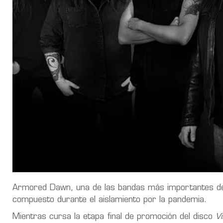
Armored Dawn, una de las bandas más importantes del
compuesto durante el aislamiento por la pandemia.
Mientras cursa la etapa final de promoción del disco
V