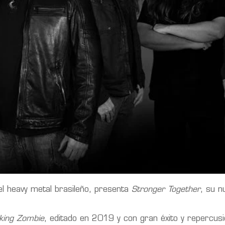
 heavy metal brasileño, presenta
Stronger Together
, su n
iking Zombie
, editado en 2019 y con gran éxito y repercus