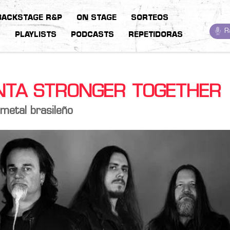
BACKSTAGE R&P
ON STAGE
SORTEOS
R
S
PLAYLISTS
PODCASTS
REPETIDORAS
TA STRONGER TOGETHER
metal brasileño