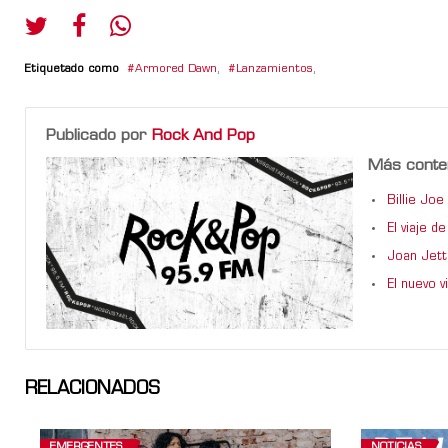
Etiquetado como
Armored Dawn
,
Lanzamientos
,
Publicado por
Rock And Pop
Más conte
Billie Jo
El viaje 
Joan Jett
El nuevo 
RELACIONADOS
EMERGENTES
NOTICIAS