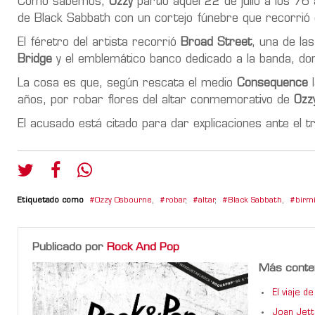
Como sabemos,
Ozzy
partió aquel 22 de julio a los 76
de Black Sabbath con un cortejo fúnebre que recorrió e
El féretro del artista recorrió
Broad Street
, una de las
Bridge
y el emblemático banco dedicado a la banda, don
La cosa es que, según rescata el medio
Consequence
l
años, por robar flores del altar conmemorativo de
Ozz
El acusado está citado para dar explicaciones ante el t
Etiquetado como
Ozzy Osbourne
,
robar
,
altar
,
Black Sabbath
,
birm
Publicado por
Rock And Pop
Más conte
El viaje 
Joan Jett