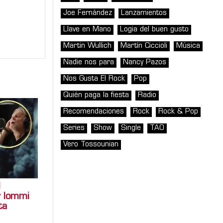
Joe Fernández
Lanzamientos
Llave en Mano
Logia del buen gusto
Martin Wullich
Martín Ciccioli
Música
Nadie nos para
Nancy Pazos
Nos Gusta El Rock
Pop
Quién paga la fiesta
Radio
Recomendaciones
Rock
Rock & Pop
Series
Show
Single
TAO
Vero Tossounian
l
y Iommi
ta