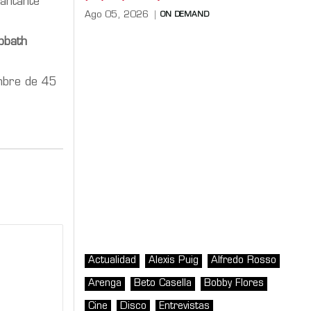
cantante
Ago 05, 2026
ON DEMAND
bbath
mbre de 45
Actualidad
Alexis Puig
Alfredo Rosso
Arenga
Beto Casella
Bobby Flores
Cine
Disco
Entrevistas