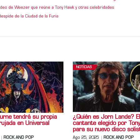
video de Weezer que reúne a Tony Hawk y otras celebridades
espide de la Ciudad de la Furia
NOTICIAS
urne tendrá su propia
¿Quién es Jorn Lande? E
ujada en Universal
cantante elegido por Ton
para su nuevo disco solis
ROCK AND POP
Ago 25, 2025
ROCK AND POP