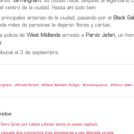
 años.
Birmingham
, su ciudad natal, despidió al legendario 
l centro de la ciudad. Hasta ahí todo bien.
 principales arterias de la ciudad, pasando por el
Black Sa
de miles de personas le dejaron flores y cartas.
a policía de
West Midlands
arrestó a
Parviz Jafari
, un ho
y
.
ribunal el 3 de septiembre.
ingham
,
Broad Street
,
Black Sabbath Bridge
,
Consequence
,
Parviz Jafari
,
nidos
de Serú Girán por Lebón y Aznar suma un nuevo capítulo
 canceló dos conciertos tras someterse a una delicada cirugía