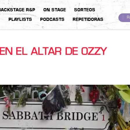
BACKSTAGE R&P
ON STAGE
SORTEOS
R
S
PLAYLISTS
PODCASTS
REPETIDORAS
EN EL ALTAR DE OZZY