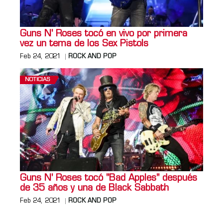
Guns N' Roses tocó en vivo por primera
vez un tema de los Sex Pistols
Feb 24, 2021
ROCK AND POP
NOTICIAS
Guns N' Roses tocó "Bad Apples" después
de 35 años y una de Black Sabbath
Feb 24, 2021
ROCK AND POP