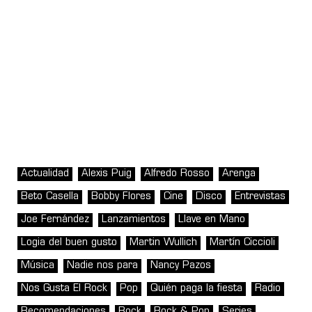
Actualidad
Alexis Puig
Alfredo Rosso
Arenga
Beto Casella
Bobby Flores
Cine
Disco
Entrevistas
Joe Fernández
Lanzamientos
Llave en Mano
Logia del buen gusto
Martin Wullich
Martín Ciccioli
Música
Nadie nos para
Nancy Pazos
Nos Gusta El Rock
Pop
Quién paga la fiesta
Radio
Recomendaciones
Rock
Rock & Pop
Series