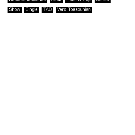
Show
Single
TAO
Vero Tossounian