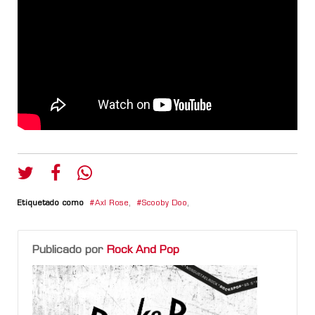
Etiquetado como
Axl Rose
,
Scooby Doo
,
Publicado por
Rock And Pop