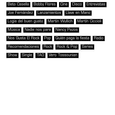
Beto Casella
Bobby Flores
Cine
Disco
Entrevistas
Joe Fernández
Lanzamientos
Llave en Mano
Logia del buen gusto
Martin Wullich
Martín Ciccioli
Música
Nadie nos para
Nancy Pazos
Nos Gusta El Rock
Pop
Quién paga la fiesta
Radio
Recomendaciones
Rock
Rock & Pop
Series
Show
Single
TAO
Vero Tossounian