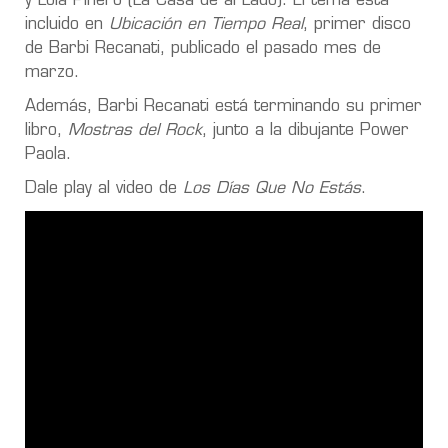
y Lola Piñero (La Casa de al Lado). El tema está
incluido en
Ubicación en Tiempo Real
, primer disco
de Barbi Recanati, publicado el pasado mes de
marzo.
Además, Barbi Recanati está terminando su primer
libro,
Mostras del Rock
, junto a la dibujante Power
Paola.
Dale play al video de
Los Días Que No Estás
.