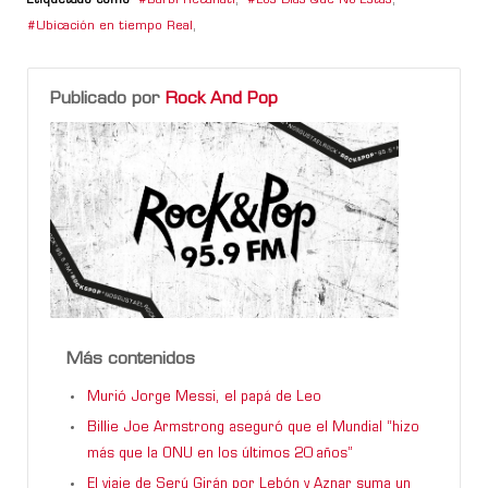
Etiquetado como
Barbi Recanati
,
Los Días Que No Estás
,
Ubicación en tiempo Real
,
Publicado por
Rock And Pop
Más contenidos
Murió Jorge Messi, el papá de Leo
Billie Joe Armstrong aseguró que el Mundial “hizo
más que la ONU en los últimos 20 años”
El viaje de Serú Girán por Lebón y Aznar suma un