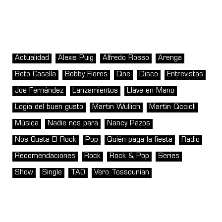
Actualidad
Alexis Puig
Alfredo Rosso
Arenga
Beto Casella
Bobby Flores
Cine
Disco
Entrevistas
Joe Fernández
Lanzamientos
Llave en Mano
Logia del buen gusto
Martin Wullich
Martín Ciccioli
Música
Nadie nos para
Nancy Pazos
Nos Gusta El Rock
Pop
Quién paga la fiesta
Radio
Recomendaciones
Rock
Rock & Pop
Series
Show
Single
TAO
Vero Tossounian