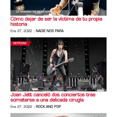
Cómo dejar de ser la víctima de tu propia
historia
Ene 27, 2022
NADIE NOS PARA
NOTICIAS
Joan Jett canceló dos conciertos tras
someterse a una delicada cirugía
Ene 27, 2022
ROCK AND POP