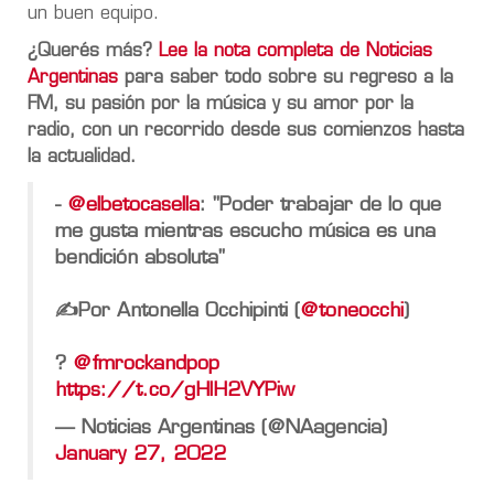
un buen equipo.
¿Querés más?
Lee la nota completa de Noticias
Argentinas
para saber todo sobre su regreso a la
FM, su pasión por la música y su amor por la
radio, con un recorrido desde sus comienzos hasta
la actualidad.
-
@elbetocasella
: "Poder trabajar de lo que
me gusta mientras escucho música es una
bendición absoluta"
✍️Por Antonella Occhipinti (
@toneocchi
)
?
@fmrockandpop
https://t.co/gHlH2VYPiw
— Noticias Argentinas (@NAagencia)
January 27, 2022