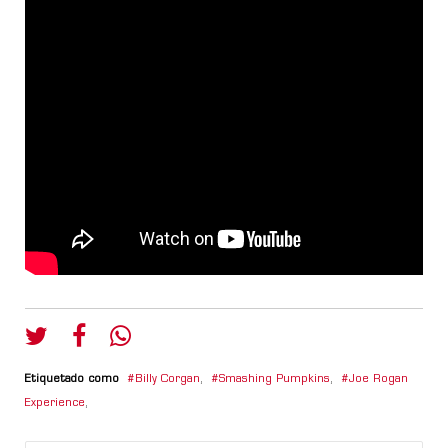
Etiquetado como
Billy Corgan
,
Smashing Pumpkins
,
Joe Rogan
Experience
,