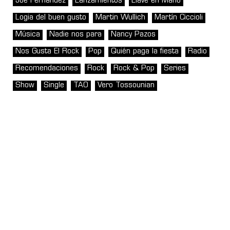
Joe Fernández
Lanzamientos
Llave en Mano
Logia del buen gusto
Martin Wullich
Martín Ciccioli
Música
Nadie nos para
Nancy Pazos
Nos Gusta El Rock
Pop
Quién paga la fiesta
Radio
Recomendaciones
Rock
Rock & Pop
Series
Show
Single
TAO
Vero Tossounian