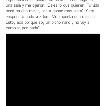
una sala y me dijeron: ‘Dales lo que quieren. Tu vida
será mucho mejor, vas a ganar más plata’. Y mi
respuesta cada vez fue: ‘Me importa una mierda.
Estoy acá porque soy un bicho raro y no voy a
cambiar por nada’”.