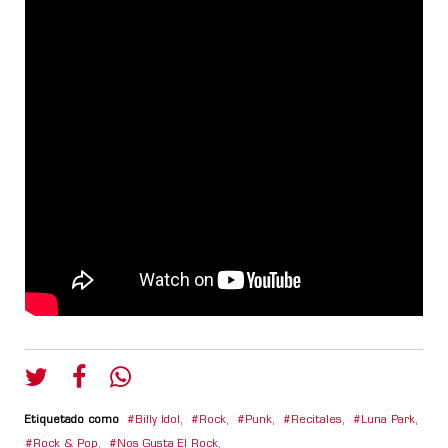
Etiquetado como
Billy Idol
,
Rock
,
Punk
,
Recitales
,
Luna Park
,
Rock & Pop
,
Nos Gusta El Rock
,