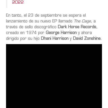
2022
En tanto, el 23 de septiembre se espera el
lanzamiento de su nuevo EP llamado
The Cage
, a
través de sello discográfico
Dark Horse Records
,
creado en 1974 por
George Harrison
y ahora
dirigido por su hijo
Dhani Harrison
y
David Zonshine
.