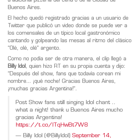
tradicional pizzería del centro de la Ciudad de
Buenos Aires.
El hecho quedó registrado gracias a un usuario de
Twitter que publicó un video donde se puede ver a
los comensales de un típico local gastronómico
cantando y golpeando las mesas al ritmo del clásico
“Olé, olé, olé” argento.
Como no podía ser de otra manera, el clip llegó a
Billy Idol
, quien hizo RT en su propia cuenta y dijo:
“Después del show, fans que todavía corean mi
nombre… ¡qué noche! Gracias Buenos Aires,
¡muchas gracias Argentina!”.
Post Show fans still singing Idol chant ..
what a night! thank u Buenos Aires mucho
gracias Argentina!
https://t.co/ITqHwBt7W8
— Billy Idol (@BillyIdol)
September 14,