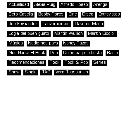
Actualidad
Alexis Puig
Alfredo Rosso
Arenga
Beto Casella
Bobby Flores
Cine
Disco
Entrevistas
Joe Fernández
Lanzamientos
Llave en Mano
Logia del buen gusto
Martin Wullich
Martín Ciccioli
Música
Nadie nos para
Nancy Pazos
Nos Gusta El Rock
Pop
Quién paga la fiesta
Radio
Recomendaciones
Rock
Rock & Pop
Series
Show
Single
TAO
Vero Tossounian