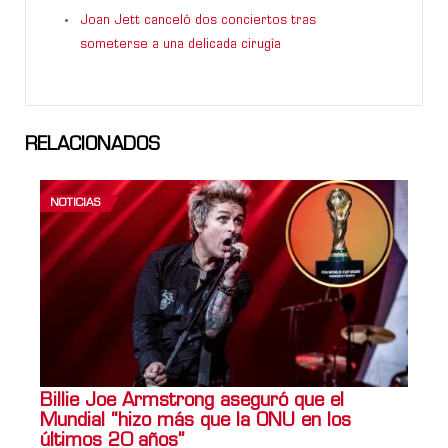
Joan Jett canceló dos conciertos tras
someterse a una delicada cirugía
RELACIONADOS
NOTICIAS
Billie Joe Armstrong aseguró que el
Mundial “hizo más que la ONU en los
últimos 20 años”