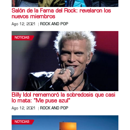
Salón de la Fama del Rock: revelaron los
nuevos miembros
Ago 12, 2021
ROCK AND POP
NOTICIAS
Billy Idol rememoró la sobredosis que casi
lo mata: “Me puse azul”
Ago 12, 2021
ROCK AND POP
NOTICIAS