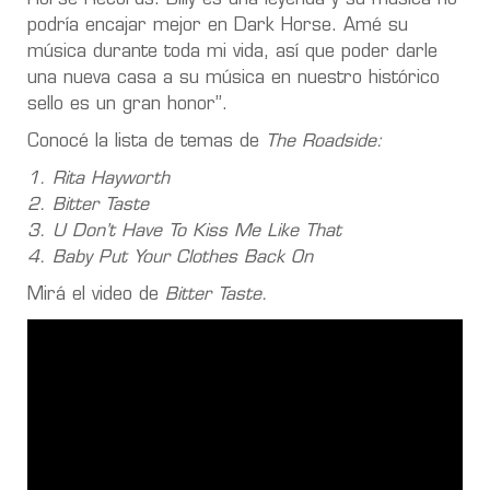
podría encajar mejor en Dark Horse. Amé su
música durante toda mi vida, así que poder darle
una nueva casa a su música en nuestro histórico
sello es un gran honor”.
Conocé la lista de temas de
The Roadside:
1. Rita Hayworth
2. Bitter Taste
3. U Don’t Have To Kiss Me Like That
4. Baby Put Your Clothes Back On
Mirá el video de
Bitter Taste.