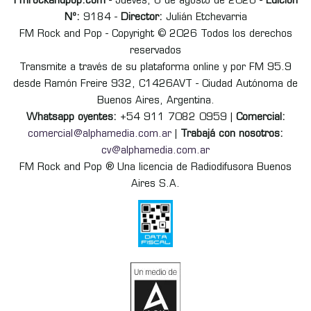
Fmrockandpop.com
- Jueves, 6 de agosto de 2026 -
Edición
Nº:
9184 -
Director:
Julián Etchevarria
FM Rock and Pop - Copyright © 2026 Todos los derechos
reservados
Transmite a través de su plataforma online y por FM 95.9
desde Ramón Freire 932, C1426AVT - Ciudad Autónoma de
Buenos Aires, Argentina.
Whatsapp oyentes:
+54 911 7082 0959 |
Comercial:
comercial@alphamedia.com.ar
|
Trabajá con nosotros:
cv@alphamedia.com.ar
FM Rock and Pop ® Una licencia de Radiodifusora Buenos
Aires S.A.