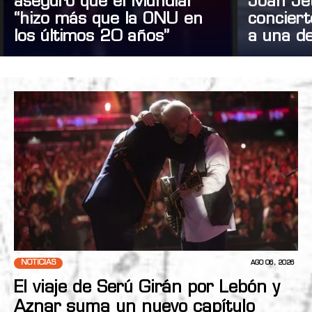
aseguró que el Mundial
Joan Je
“hizo más que la ONU en
concier
los últimos 20 años”
a una de
NOTICIAS
AGO 06, 2026
El viaje de Serú Girán por Lebón y
Aznar suma un nuevo capítulo