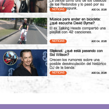
La banda tomó uno de los clásicos
de los Redondos y lo pasó por su
filtro technopunk.
NOTICIAS
AGO 04, 2026
Música para andar en bicicleta:
¿qué escucha David Byrne?
El ex Talking Heads compartió una
playlist con 42 canciones.
NOTICIAS
AGO 04, 2026
Slipknot: ¿qué está pasando con
Sid Wilson?
Crecen los rumores sobre una
posible desvinculación del histórico
DJ de la banda.
NOTICIAS
AGO 04, 2026