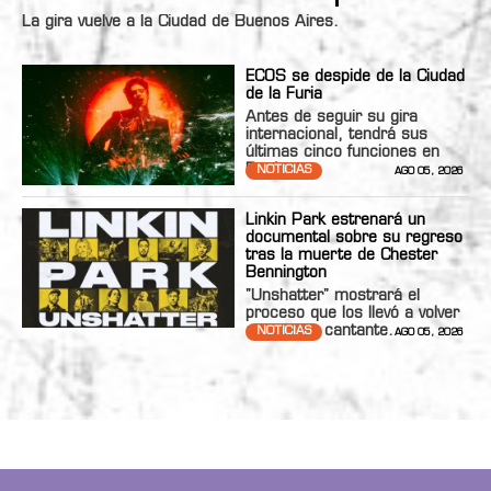
La gira vuelve a la Ciudad de Buenos Aires.
ECOS se despide de la Ciudad
de la Furia
Antes de seguir su gira
internacional, tendrá sus
últimas cinco funciones en
Bs.As.
NOTICIAS
AGO 05, 2026
Linkin Park estrenará un
documental sobre su regreso
tras la muerte de Chester
Bennington
"Unshatter" mostrará el
proceso que los llevó a volver
con nueva cantante.
NOTICIAS
AGO 05, 2026