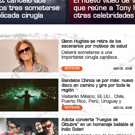
tt canceló dos
El nuevo video de
tos tras someterse
que reúne a Tony 
licada cirugía
otras celebridades
Glenn Hughes se retira de los
escenarios por motivos de salud
Deberá someterse a una
importante cirugía cardíaca.
NOTICIAS
AGO 05, 2026
Bandalos Chinos va por más: nuevo
disco en camino y gira por toda la
región
Visitarán México, EE.UU., Chile,
Puerto Rico, Perú, Uruguay y
Argentina
NOTICIAS
AGO 04, 2026
Adicta convierte "Fuegos de
Oktubre" en un homenaje bailable al
Indio Solari