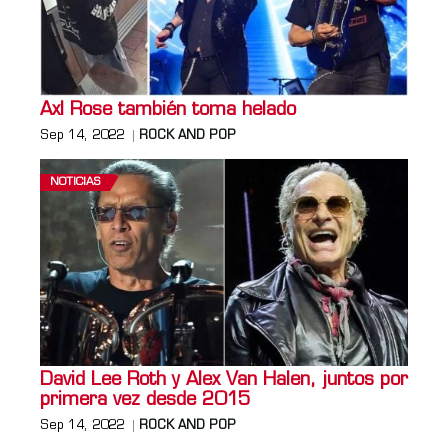
Axl Rose también toma helado
Sep 14, 2022
ROCK AND POP
NOTICIAS
David Lee Roth y Alex Van Halen, juntos por
primera vez desde 2015
Sep 14, 2022
ROCK AND POP