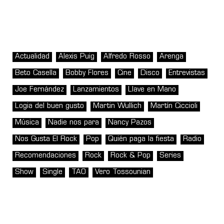
Actualidad
Alexis Puig
Alfredo Rosso
Arenga
Beto Casella
Bobby Flores
Cine
Disco
Entrevistas
Joe Fernández
Lanzamientos
Llave en Mano
Logia del buen gusto
Martin Wullich
Martín Ciccioli
Música
Nadie nos para
Nancy Pazos
Nos Gusta El Rock
Pop
Quién paga la fiesta
Radio
Recomendaciones
Rock
Rock & Pop
Series
Show
Single
TAO
Vero Tossounian