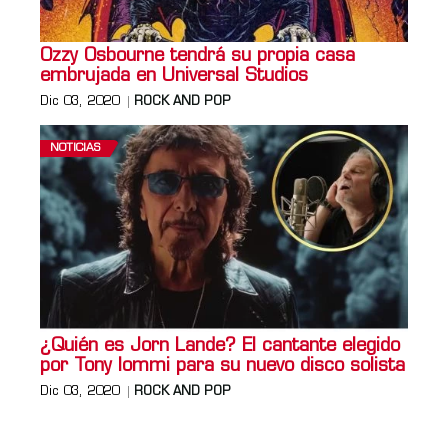
Ozzy Osbourne tendrá su propia casa
embrujada en Universal Studios
Dic 03, 2020
ROCK AND POP
NOTICIAS
¿Quién es Jorn Lande? El cantante elegido
por Tony Iommi para su nuevo disco solista
Dic 03, 2020
ROCK AND POP