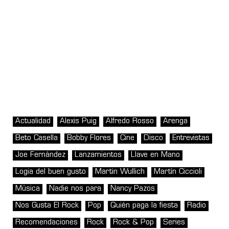
Actualidad
Alexis Puig
Alfredo Rosso
Arenga
Beto Casella
Bobby Flores
Cine
Disco
Entrevistas
Joe Fernández
Lanzamientos
Llave en Mano
Logia del buen gusto
Martin Wullich
Martín Ciccioli
Música
Nadie nos para
Nancy Pazos
Nos Gusta El Rock
Pop
Quién paga la fiesta
Radio
Recomendaciones
Rock
Rock & Pop
Series